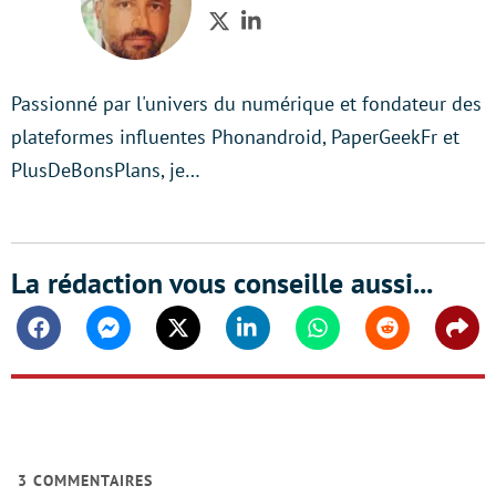
Twitter
LinkedIn
Passionné par l'univers du numérique et fondateur des
plateformes influentes Phonandroid, PaperGeekFr et
PlusDeBonsPlans, je…
La rédaction vous conseille aussi...
Facebook
Messenger
Twitter
Linkedin
Whatsapp
Reddit
Shar
3
COMMENTAIRES