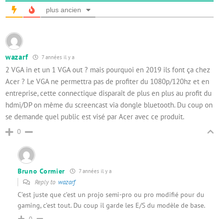
plus ancien
wazarf
7 années il y a
2 VGA in et un 1 VGA out ? mais pourquoi en 2019 ils font ça chez
Acer ? Le VGA ne permettra pas de profiter du 1080p/120hz et en
entreprise, cette connectique disparaît de plus en plus au profit du
hdmi/DP on même du screencast via dongle bluetooth. Du coup on
se demande quel public est visé par Acer avec ce produit.
0
Bruno Cormier
7 années il y a
Reply to
wazarf
C’est juste que c’est un projo semi-pro ou pro modifié pour du
gaming, c’est tout. Du coup il garde les E/S du modèle de base.
0