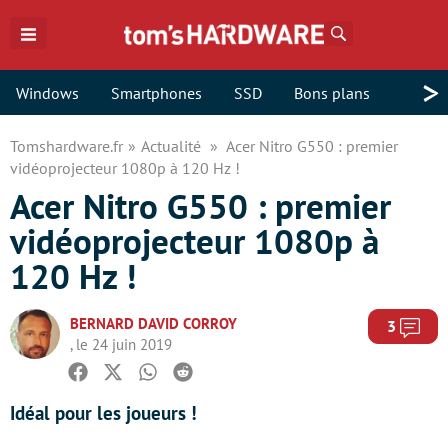
Rechercher
>
Windows
Smartphones
SSD
Bons plans
Tomshardware.fr
Actualité
Acer Nitro G550 : premier
vidéoprojecteur 1080p à 120 Hz !
Acer Nitro G550 : premier
vidéoprojecteur 1080p à
120 Hz !
BERNARD DAVID CORROY
Com
3
, le 24 juin 2019
Facebook
Twitter
Whatsapp
Reddit
Idéal pour les joueurs !