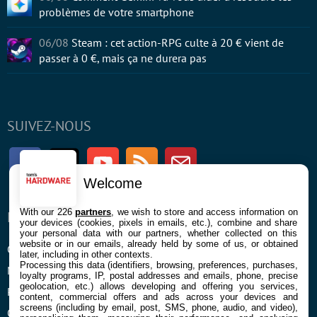
problèmes de votre smartphone
06/08
Steam : cet action-RPG culte à 20 € vient de
passer à 0 €, mais ça ne durera pas
SUIVEZ-NOUS
Facebook
Twitter
Youtube
RSS
Newsletter
Welcome
With our 226
partners
, we wish to store and access information on
ENTREPRISE
À PROPOS
your devices (cookies, pixels in emails, etc.), combine and share
your personal data with our partners, whether collected on this
website or in our emails, already held by some of us, or obtained
Confidentialité et Cookies
Contact
later, including in other contexts.
Processing this data (identifiers, browsing, preferences, purchases,
Mentions légales et CGU
loyalty programs, IP, postal addresses and emails, phone, precise
geolocation, etc.) allows developing and offering you services,
Préférences Cookies
content, commercial offers and ads across your devices and
screens (including by email, post, SMS, phone, audio, and video),
Qui sommes nous