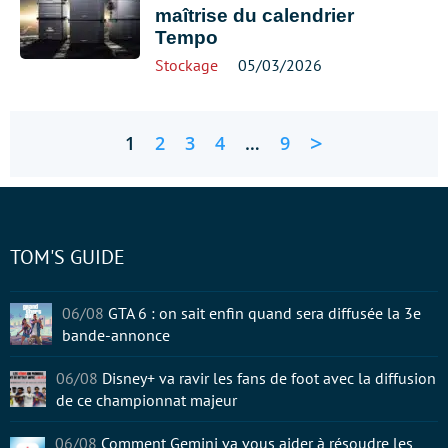
maîtrise du calendrier
Tempo
Stockage
05/03/2026
>
1
2
3
4
…
9
TOM'S GUIDE
06/08
GTA 6 : on sait enfin quand sera diffusée la 3e
bande-annonce
06/08
Disney+ va ravir les fans de foot avec la diffusion
de ce championnat majeur
06/08
Comment Gemini va vous aider à résoudre les