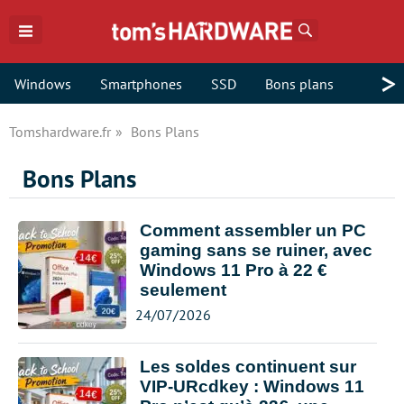
Rechercher
>
Windows
Smartphones
SSD
Bons plans
Tomshardware.fr
Bons Plans
Bons Plans
Comment assembler un PC
gaming sans se ruiner, avec
Windows 11 Pro à 22 €
seulement
24/07/2026
Les soldes continuent sur
VIP-URcdkey : Windows 11