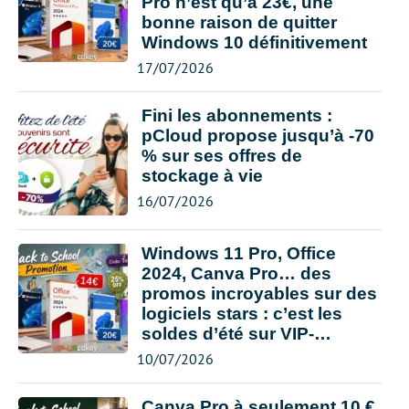
Pro n’est qu’à 23€, une
bonne raison de quitter
Windows 10 définitivement
17/07/2026
Fini les abonnements :
pCloud propose jusqu’à -70
% sur ses offres de
stockage à vie
16/07/2026
Windows 11 Pro, Office
2024, Canva Pro… des
promos incroyables sur des
logiciels stars : c’est les
soldes d’été sur VIP-
URcdkey
10/07/2026
Canva Pro à seulement 10 €