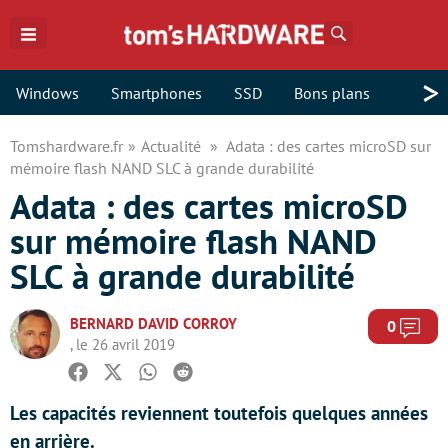
Rechercher
>
Windows
Smartphones
SSD
Bons plans
Tomshardware.fr
Actualité
Adata : des cartes microSD sur
mémoire flash NAND SLC à grande durabilité
Adata : des cartes microSD
sur mémoire flash NAND
SLC à grande durabilité
BERNARD DAVID CORROY
Com
0
, le 26 avril 2019
Facebook
Twitter
Whatsapp
Reddit
Les capacités reviennent toutefois quelques années
en arrière.