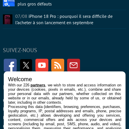
plus gros défauts
07/08
iPhone 18 Pro : pourquoi il sera difficile de
l’acheter à son lancement en septembre
SUIVEZ-NOUS
Facebook
Twitter
Youtube
RSS
Newsletter
Welcome
With our 226
partners
, we wish to store and access information on
ENTREPRISE
À PROPOS
your devices (cookies, pixels in emails, etc.), combine and share
your personal data with our partners, whether collected on this
website or in our emails, already held by some of us, or obtained
Confidentialité et Cookies
Contact
later, including in other contexts.
Processing this data (identifiers, browsing, preferences, purchases,
Mentions légales et CGU
loyalty programs, IP, postal addresses and emails, phone, precise
geolocation, etc.) allows developing and offering you services,
Préférences Cookies
content, commercial offers and ads across your devices and
screens (including by email, post, SMS, phone, audio, and video),
Qui sommes nous
personalising them, measuring their performance, and analysing