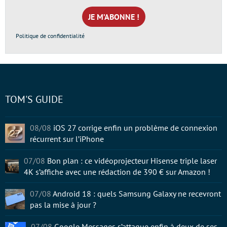
mail
*
Politique de confidentialité
TOM'S GUIDE
08/08
iOS 27 corrige enfin un problème de connexion
récurrent sur l’iPhone
07/08
Bon plan : ce vidéoprojecteur Hisense triple laser
4K s’affiche avec une rédaction de 390 € sur Amazon !
07/08
Android 18 : quels Samsung Galaxy ne recevront
pas la mise à jour ?
07/08
Google Messages s’attaque enfin à deux de ses