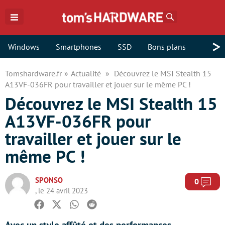
Rechercher
>
Windows
Smartphones
SSD
Bons plans
Tomshardware.fr
Actualité
Découvrez le MSI Stealth 15
A13VF-036FR pour travailler et jouer sur le même PC !
Découvrez le MSI Stealth 15
A13VF-036FR pour
travailler et jouer sur le
même PC !
SPONSO
Com
0
, le 24 avril 2023
Facebook
Twitter
Whatsapp
Reddit