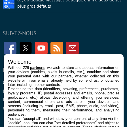
plus gros défauts
SUIVEZ-NOUS
Facebook
Twitter
Youtube
RSS
Newsletter
Welcome
With our 226
partners
, we wish to store and access information on
ENTREPRISE
À PROPOS
your devices (cookies, pixels in emails, etc.), combine and share
your personal data with our partners, whether collected on this
website or in our emails, already held by some of us, or obtained
Confidentialité et Cookies
Contact
later, including in other contexts.
Processing this data (identifiers, browsing, preferences, purchases,
Mentions légales et CGU
loyalty programs, IP, postal addresses and emails, phone, precise
geolocation, etc.) allows developing and offering you services,
Préférences Cookies
content, commercial offers and ads across your devices and
screens (including by email, post, SMS, phone, audio, and video),
Qui sommes nous
personalising them, measuring their performance, and analysing
audiences.
You can "accept all" and withdraw your consent at any time via the
"cookie" icon
. You can also "set detailed preferences" and object to