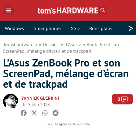
Rechercher
>
Windows
Smartphones
SSD
Bons plans
Tomshardware.fr
Dossier
L’Asus ZenBook Pro et son
ScreenPad, mélange d’écran et de trackpad
L’Asus ZenBook Pro et son
ScreenPad, mélange d’écran
et de trackpad
YANNICK GUERRINI
Com
0
, le 5 juin 2018
Facebook
Twitter
Whatsapp
Reddit