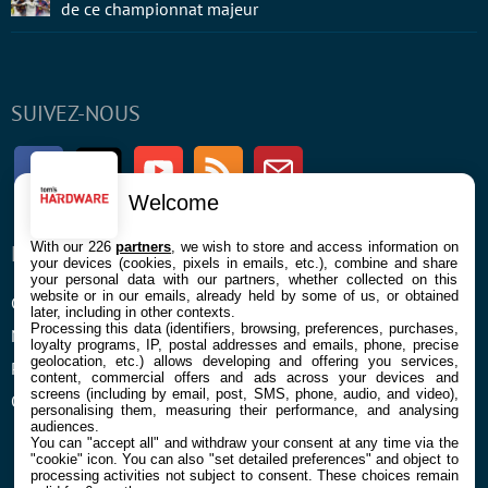
de ce championnat majeur
SUIVEZ-NOUS
Facebook
Twitter
Youtube
RSS
Newsletter
Welcome
With our 226
partners
, we wish to store and access information on
ENTREPRISE
À PROPOS
your devices (cookies, pixels in emails, etc.), combine and share
your personal data with our partners, whether collected on this
website or in our emails, already held by some of us, or obtained
Confidentialité et Cookies
Contact
later, including in other contexts.
Processing this data (identifiers, browsing, preferences, purchases,
Mentions légales et CGU
loyalty programs, IP, postal addresses and emails, phone, precise
geolocation, etc.) allows developing and offering you services,
Préférences Cookies
content, commercial offers and ads across your devices and
screens (including by email, post, SMS, phone, audio, and video),
Qui sommes nous
personalising them, measuring their performance, and analysing
audiences.
You can "accept all" and withdraw your consent at any time via the
"cookie" icon
. You can also "set detailed preferences" and object to
processing activities not subject to consent. These choices remain