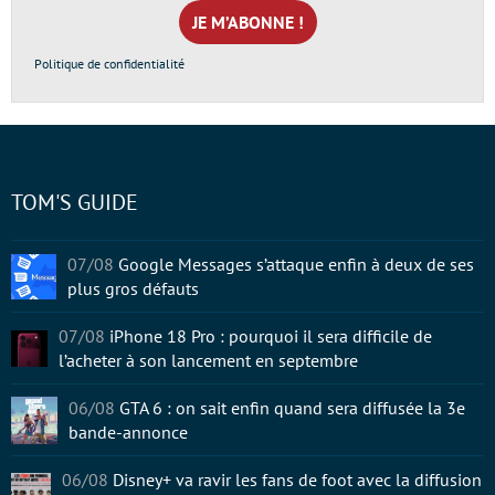
mail
*
Politique de confidentialité
TOM'S GUIDE
07/08
Google Messages s’attaque enfin à deux de ses
plus gros défauts
07/08
iPhone 18 Pro : pourquoi il sera difficile de
l’acheter à son lancement en septembre
06/08
GTA 6 : on sait enfin quand sera diffusée la 3e
bande-annonce
06/08
Disney+ va ravir les fans de foot avec la diffusion