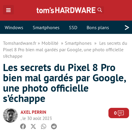
Rechercher
>
Windows
Smartphones
SSD
Bons plans
Tomshardware.fr
Mobilité
Smartphones
Les secrets du
Pixel 8 Pro bien mal gardés par Google, une photo officielle
s’échappe
Les secrets du Pixel 8 Pro
bien mal gardés par Google,
une photo officielle
s’échappe
AXEL PERRIN
Com
0
, le 30 août 2023
Facebook
Twitter
Whatsapp
Reddit