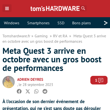
Rechercher
>
Windows
Smartphones
SSD
Bons plans
Tomshardware.fr
Gaming
RV et RA
Meta Quest 3 arrive
en octobre avec un gros boost de performances
Meta Quest 3 arrive en
octobre avec un gros boost
de performances
ADRIEN DEYRES
Com
1
, le 28 septembre 2023
Facebook
Twitter
Whatsapp
Reddit
À l’occasion de son dernier événement de
présentation, qui ne s’est sans doute pas dérouler