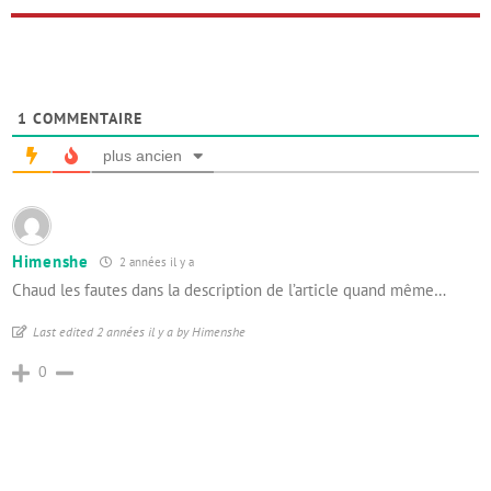
1
COMMENTAIRE
plus ancien
Himenshe
2 années il y a
Chaud les fautes dans la description de l’article quand même…
Last edited 2 années il y a by Himenshe
0