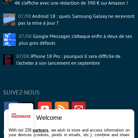
4K s’affiche avec une rédaction de 390 € sur Amazon !
07/08
Android 18 : quels Samsung Galaxy ne recevront
pas la mise à jour ?
07/08
Google Messages s’attaque enfin à deux de ses
plus gros défauts
07/08
iPhone 18 Pro : pourquoi il sera difficile de
l’acheter à son lancement en septembre
SUIVEZ-NOUS
Facebook
Twitter
Youtube
RSS
Newsletter
Welcome
With our 226
partners
, we wish to store and access information on
ENTREPRISE
À PROPOS
your devices (cookies, pixels in emails, etc.), combine and share