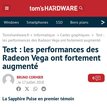
Rechercher
>
Windows
Smartphones
SSD
Bons plans
Tomshardware.fr
Informatique
Cartes graphiques
Test :
les performances des Radeon Vega ont fortement augmenté
Test : les performances des
Radeon Vega ont fortement
augmenté
BRUNO CORMIER
Com
0
, le 17 juillet 2018
Facebook
Twitter
Whatsapp
Reddit
La Sapphire Pulse en premier témoin