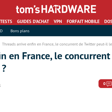
TESTS
GUIDES D’ACHAT
VPN
FORFAIT MOBILE
DOS
SD
Bons plans
Threads arrive enfin en France, le concurrent de Twitter peut-il l
in en France, le concurrent
 ?
0
3