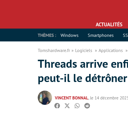
ACTUALITÉS
THÈMES :
Windows
Smartphones
S
Tomshardware.fr
Logiciels
Applications
Threads arrive enf
peut-il le détrôner
VINCENT BONNAL
, le 14 décembre 202
Facebook
Twitter
Whatsapp
Reddit