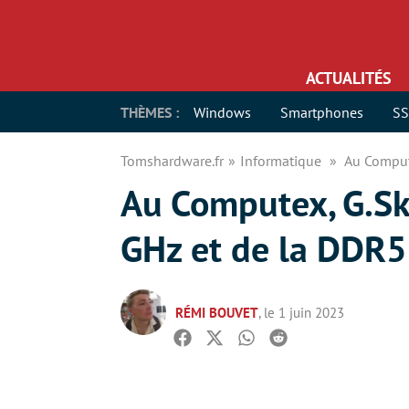
ACTUALITÉS
THÈMES :
Windows
Smartphones
S
Tomshardware.fr
Informatique
Au Comput
Au Computex, G.Sk
GHz et de la DDR
RÉMI BOUVET
, le 1 juin 2023
Facebook
Twitter
Whatsapp
Reddit