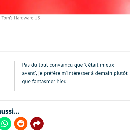
 Tom’s Hardware US
Pas du tout convaincu que "c'était mieux
avant", je préfère m'intéresser à demain plutôt
que fantasmer hier.
ussi...
din
Whatsapp
Reddit
Share