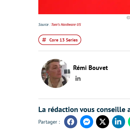
©
Source :
Tom’s Hardware US
Core 13 Series
Rémi Bouvet
LinkedIn
La rédaction vous conseille a
Facebook
Messenger
Twitter
Linke