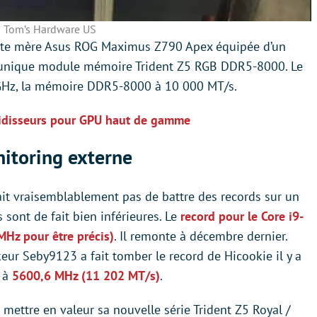
 Tom’s Hardware US
arte mère Asus ROG Maximus Z790 Apex équipée d’un
n unique module mémoire Trident Z5 RGB DDR5-8000. Le
GHz, la mémoire DDR5-8000 à 10 000 MT/s.
oidisseurs pour GPU haut de gamme
itoring externe
nait vraisemblablement pas de battre des records sur un
 sont de fait bien inférieures. Le
record pour le Core i9-
Hz pour être précis)
. Il remonte à décembre dernier.
ur Seby9123 a fait tomber le record de Hicookie il y a
e à
5600,6 MHz (11 202 MT/s)
.
 mettre en valeur sa nouvelle série Trident Z5 Royal /