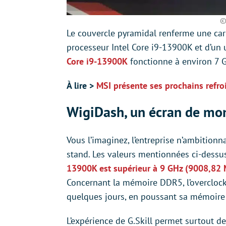
©
Le couvercle pyramidal renferme une c
processeur Intel Core i9-13900K et d’u
Core i9-13900K
fonctionne à environ 7 
À lire >
MSI présente ses prochains refr
WigiDash, un écran de mon
Vous l’imaginez, l’entreprise n’ambition
stand. Les valeurs mentionnées ci-dessus
13900K est supérieur à 9 GHz (9008,82 M
Concernant la mémoire DDR5, l’overclocke
quelques jours, en poussant sa mémoir
L’expérience de G.Skill permet surtout de