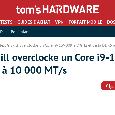
TESTS
GUIDES D’ACHAT
VPN
FORFAIT MOBILE
DOS
SD
Bons plans
ex, G.Skill overclocke un Core i9-13900K à 7 GHz et de la DDR5 
ill overclocke un Core i9-
5 à 10 000 MT/s
0