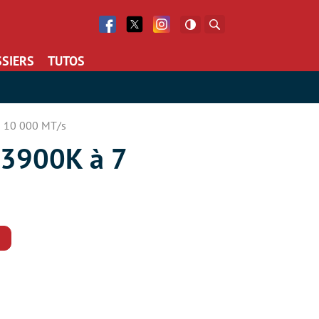
Facebook
Twitter
Facebook
Rechercher
SIERS
TUTOS
à 10 000 MT/s
13900K à 7
Commentaires