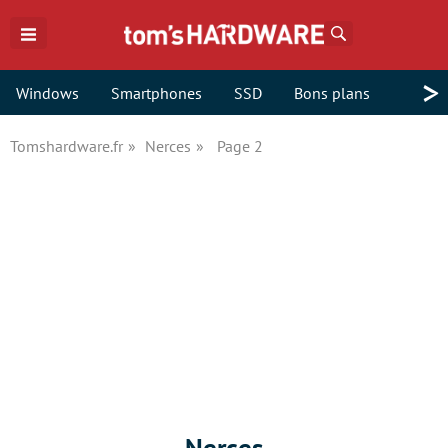
Rechercher
>
Windows
Smartphones
SSD
Bons plans
Tomshardware.fr
Nerces
Page 2