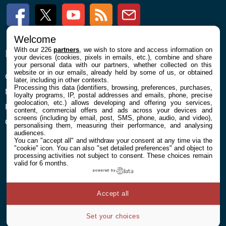
Facebook
Twitter
Youtube
RSS
Newsletter
Welcome
With our 226
partners
, we wish to store and access information on
ENTREPRISE
À PROPOS
your devices (cookies, pixels in emails, etc.), combine and share
your personal data with our partners, whether collected on this
website or in our emails, already held by some of us, or obtained
Confidentialité et Cookies
Contact
later, including in other contexts.
Processing this data (identifiers, browsing, preferences, purchases,
Mentions légales et CGU
loyalty programs, IP, postal addresses and emails, phone, precise
geolocation, etc.) allows developing and offering you services,
Préférences Cookies
content, commercial offers and ads across your devices and
screens (including by email, post, SMS, phone, audio, and video),
Qui sommes nous
personalising them, measuring their performance, and analysing
audiences.
You can "accept all" and withdraw your consent at any time via the
"cookie" icon
. You can also "set detailed preferences" and object to
processing activities not subject to consent. These choices remain
valid for 6 months.
powered by
© 2026 Galaxie Media Tous droits réservés
Accept all
Set your choices