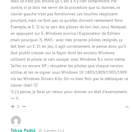
mais ce n’est pas encore ça. C’est à n’y rien comprendre. Par
contre, si je dois me servir de la procédure que tu donnes, ce
clavier gauche n’est pas fonctionnel. Les touches réagissent
pourtant, mais ne font pas ce qu’elles doivent réellement faire.
Exemple, le E. Si tu te sers des pilotes de ton lien, sous Notepad,
en appuyant sur E, Windows ouvrira l’Explorateur de fichiers
(mais pourquoi ?). MAIS : avec mes propres pilotes resignés, ça
fait bien un E. Et en jeu, il agit correctement. Je pense donc qu’il
faut plutôt creuser sur la façon dont les anciens Windows
utilisent le pilote. Je vais essayer avec Windows 8.x voire même
Se7en ou encore XP ; récupérer les pilotes que chaque version
utilise, et les re-signer sous Windows 10 1803/1809/1903/1909
via les Windows Drivers Kits. On va bien finir par le débloquer ce
clavier chéri 🙂
Si j’y pense, je ferai un retour pour donner un état d’avancement.
++ V.
0
Tokup Padsa
6 années il y a