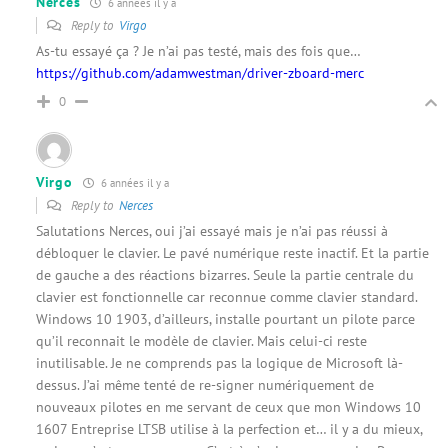
Nerces
6 années il y a
Reply to
Virgo
As-tu essayé ça ? Je n’ai pas testé, mais des fois que…
https://github.com/adamwestman/driver-zboard-merc
0
Virgo
6 années il y a
Reply to
Nerces
Salutations Nerces, oui j’ai essayé mais je n’ai pas réussi à
débloquer le clavier. Le pavé numérique reste inactif. Et la partie
de gauche a des réactions bizarres. Seule la partie centrale du
clavier est fonctionnelle car reconnue comme clavier standard.
Windows 10 1903, d’ailleurs, installe pourtant un pilote parce
qu’il reconnait le modèle de clavier. Mais celui-ci reste
inutilisable. Je ne comprends pas la logique de Microsoft là-
dessus. J’ai même tenté de re-signer numériquement de
nouveaux pilotes en me servant de ceux que mon Windows 10
1607 Entreprise LTSB utilise à la perfection et… il y a du mieux,