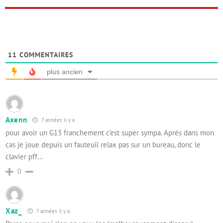
11
COMMENTAIRES
plus ancien
Axenn
7 années il y a
pour avoir un G13 franchement c’est super sympa. Après dans mon
cas je joue depuis un fauteuil relax pas sur un bureau, donc le
clavier pff…
0
Xaz_
7 années il y a