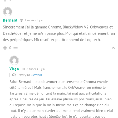
Bernard
7 années il y a
Sincèrement j’ai la gamme Chroma, BlackWidow V2, Orbweaver et
DeathAdder et je ne m’en passe plus. Moi qui était sincèrement fan
des périphériques Microsoft et plutôt ennemi de Logitech.
0
Virgo
6 années il y a
Reply to
Bernard
Salut Bernard ! Je dois avouer que l’ensemble Chroma envoie
côté lumières ! Mais franchement, le OrbWeaver ou même le
Tartarus v2 me démontent la main. J’ai mal aux articulations
après 2 heures de jeu. J’ai essayé plusieurs positions, aussi bien
du repose-main que la main-même mais ça ne change rien du
tout. Il n’y a que mon clavier qui me le rend vraiment bien (celui
juste un peu plus haut : SteelSeries). Je n’ai pourtant pas de