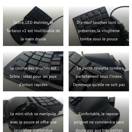
Sobre, LED éteintes, le
Dix-neuf touches sont ici
Tartarus v2 est inutilisable de
présentes, la vingtième
la main droite
tombe sous le pouce
Le course des touches est
La petite roulette tombe
faible : idéal pour les jeux
parfaitement sous l’index.
d’action rapides
Dommage qu’elle ne soit pas
débrayable
Le mini-stick se manipule
Confortable, le repose-
avec le pouce et offre une
poignet ne conviendra sans
souplesse inattendue
doute pas aux très petites