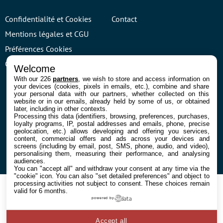
Confidentialité et Cookies
Contact
Mentions légales et CGU
Préférences Cookies
Qui sommes nous
Welcome
With our 226
partners
, we wish to store and access information on
your devices (cookies, pixels in emails, etc.), combine and share
your personal data with our partners, whether collected on this
website or in our emails, already held by some of us, or obtained
later, including in other contexts.
Processing this data (identifiers, browsing, preferences, purchases,
loyalty programs, IP, postal addresses and emails, phone, precise
© 2026 Galaxie Media Tous droits réservés
geolocation, etc.) allows developing and offering you services,
content, commercial offers and ads across your devices and
screens (including by email, post, SMS, phone, audio, and video),
personalising them, measuring their performance, and analysing
audiences.
You can "accept all" and withdraw your consent at any time via the
"cookie" icon
. You can also "set detailed preferences" and object to
processing activities not subject to consent. These choices remain
valid for 6 months.
powered by
Accept all