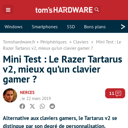
Rechercher
>
Windows
Smartphones
SSD
Bons plans
Tomshardware.fr
Périphériques
Claviers
Mini Test : Le
Razer Tartarus v2, mieux qu’un clavier gamer ?
Mini Test : Le Razer Tartarus
v2, mieux qu’un clavier
gamer ?
NERCES
Com
11
, le 22 mars 2019
Facebook
Twitter
Whatsapp
Reddit
Alternative aux claviers gamers, le Tartarus v2 se
distingue par son degré de personnalisation.