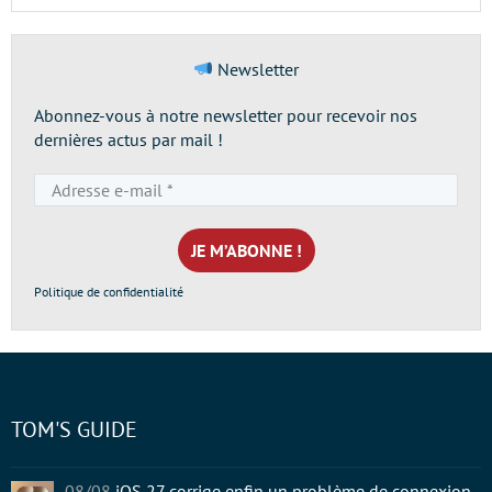
Newsletter
Abonnez-vous à notre newsletter pour recevoir nos
dernières actus par mail !
Adresse
e-
mail
*
Politique de confidentialité
TOM'S GUIDE
08/08
iOS 27 corrige enfin un problème de connexion