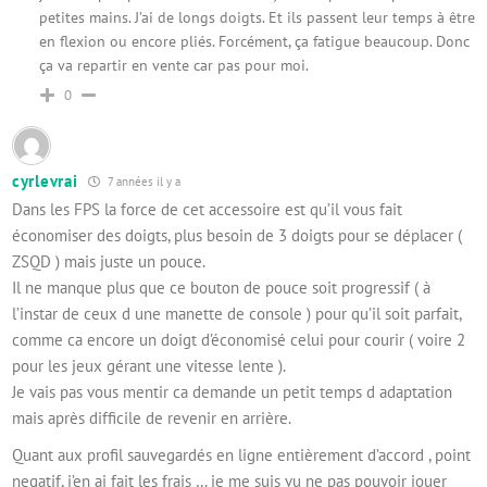
petites mains. J’ai de longs doigts. Et ils passent leur temps à être
en flexion ou encore pliés. Forcément, ça fatigue beaucoup. Donc
ça va repartir en vente car pas pour moi.
0
cyrlevrai
7 années il y a
Dans les FPS la force de cet accessoire est qu’il vous fait
économiser des doigts, plus besoin de 3 doigts pour se déplacer (
ZSQD ) mais juste un pouce.
Il ne manque plus que ce bouton de pouce soit progressif ( à
l’instar de ceux d une manette de console ) pour qu’il soit parfait,
comme ca encore un doigt d’économisé celui pour courir ( voire 2
pour les jeux gérant une vitesse lente ).
Je vais pas vous mentir ca demande un petit temps d adaptation
mais après difficile de revenir en arrière.
Quant aux profil sauvegardés en ligne entièrement d’accord , point
negatif, j’en ai fait les frais … je me suis vu ne pas pouvoir jouer