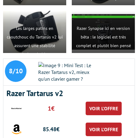
mains (cf. mains d’enfants)
Les larges patins en
Razer Synapse ici en version
caoutchouc du Tartarus v2 lui
bêta : le logiciel est très
assurent une stabilité
complet et plutôt bien pensé
irréprochable
8/10
Razer Tartarus v2
1€
VOIR L’OFFRE
85.48€
VOIR L’OFFRE