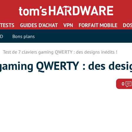
TESTS
GUIDES D’ACHAT
VPN
FORFAIT MOBILE
DOS
SD
Bons plans
Test de 7 claviers gaming QWERTY : des designs inédits !
 gaming QWERTY : des desig
0