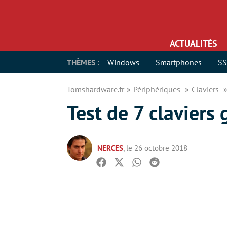
ACTUALITÉS
THÈMES :
Windows
Smartphones
S
Tomshardware.fr
Périphériques
Claviers
Test de 7 claviers
NERCES
, le 26 octobre 2018
Facebook
Twitter
Whatsapp
Reddit