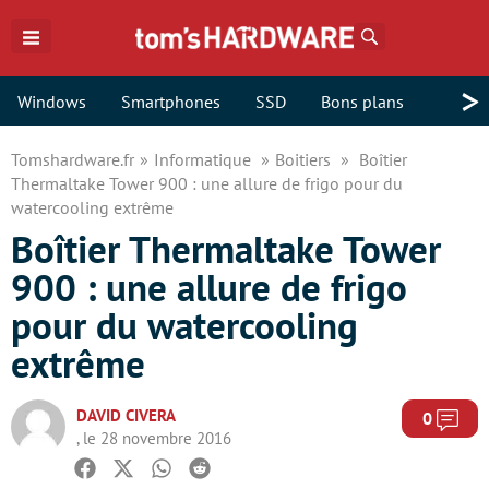
Rechercher
>
Windows
Smartphones
SSD
Bons plans
Tomshardware.fr
Informatique
Boitiers
Boîtier
Thermaltake Tower 900 : une allure de frigo pour du
watercooling extrême
Boîtier Thermaltake Tower
900 : une allure de frigo
pour du watercooling
extrême
DAVID CIVERA
Com
0
, le 28 novembre 2016
Facebook
Twitter
Whatsapp
Reddit