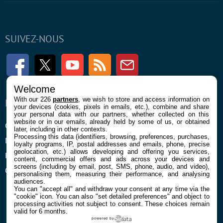
SUIVEZ-NOUS
Facebook
Twitter
Youtube
RSS
Newsletter
Welcome
With our 226
partners
, we wish to store and access information on
ENTREPRISE
À PROPOS
your devices (cookies, pixels in emails, etc.), combine and share
your personal data with our partners, whether collected on this
website or in our emails, already held by some of us, or obtained
Confidentialité et Cookies
Contact
later, including in other contexts.
Processing this data (identifiers, browsing, preferences, purchases,
Mentions légales et CGU
loyalty programs, IP, postal addresses and emails, phone, precise
geolocation, etc.) allows developing and offering you services,
Préférences Cookies
content, commercial offers and ads across your devices and
screens (including by email, post, SMS, phone, audio, and video),
Qui sommes nous
personalising them, measuring their performance, and analysing
audiences.
You can "accept all" and withdraw your consent at any time via the
"cookie" icon
. You can also "set detailed preferences" and object to
processing activities not subject to consent. These choices remain
valid for 6 months.
powered by