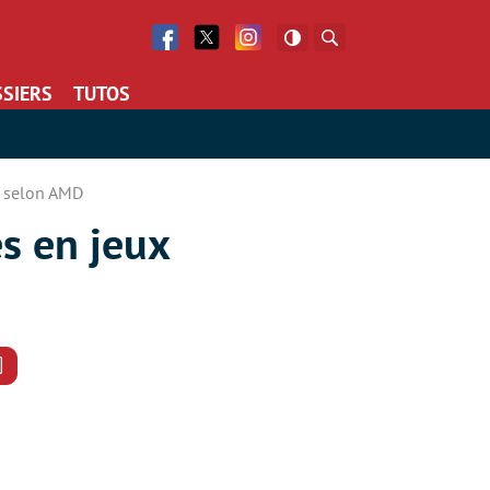
Facebook
Twitter
Facebook
Rechercher
SIERS
TUTOS
x selon AMD
s en jeux
Commentaires