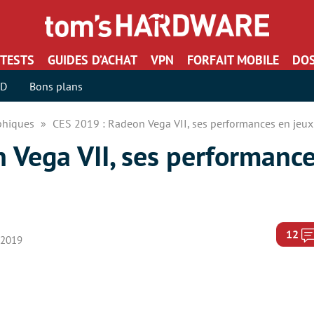
TESTS
GUIDES D’ACHAT
VPN
FORFAIT MOBILE
DOS
SD
Bons plans
aphiques
CES 2019 : Radeon Vega VII, ses performances en jeu
 Vega VII, ses performance
12
r 2019