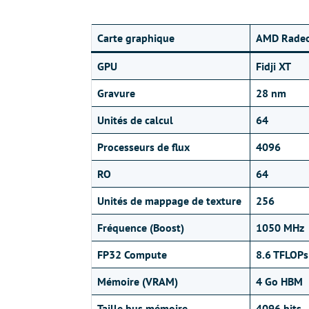
Carte graphique
AMD Radeo
GPU
Fidji XT
Gravure
28 nm
Unités de calcul
64
Processeurs de flux
4096
RO
64
Unités de mappage de texture
256
Fréquence (Boost)
1050 MHz
FP32 Compute
8.6 TFLOPs
Mémoire (VRAM)
4 Go HBM
Taille bus mémoire
4096 bits