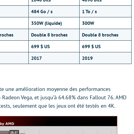
484 Go / s
1 To / s
350W (liquide)
300W
roches
Double 8 broches
Double 8 broches
699 $ US
699 $ US
2017
2019
ente une amélioration moyenne des performances
la Radeon Vega, et jusqu’à 64.68% dans Fallout 76. AMD
tests, seulement que les jeux ont été testés en 4K.