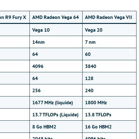
n R9 Fury X
AMD Radeon Vega 64
AMD Radeon Vega VII
Vega 10
Vega 20
14nm
7 nm
64
60
4096
3840
64
128
256
240
1677 MHz (liquide)
1800 MHz
13.7 TFLOPs (Liquide)
13.8 TFLOPs
8 Go HBM2
16 Go HBM2
2048 bits
4096 bits