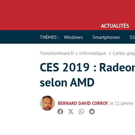
ACTUALITÉS
THÈMES :
Windows
Smartphones
S
Tomshardware.fr
Informatique
Cartes gr
CES 2019 : Radeon
selon AMD
BERNARD DAVID CORROY
, le 11 janvie
Facebook
Twitter
Whatsapp
Reddit