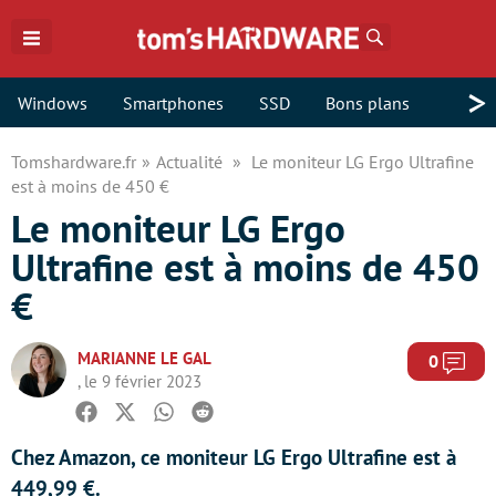
Rechercher
>
Windows
Smartphones
SSD
Bons plans
Tomshardware.fr
Actualité
Le moniteur LG Ergo Ultrafine
est à moins de 450 €
Le moniteur LG Ergo
Ultrafine est à moins de 450
€
MARIANNE LE GAL
Com
0
, le 9 février 2023
Facebook
Twitter
Whatsapp
Reddit
Chez Amazon, ce moniteur LG Ergo Ultrafine est à
449,99 €.