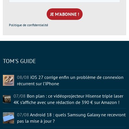
e-
mail
*
Politique de confidentialité
TOM'S GUIDE
08/08
iOS 27 corrige enfin un problème de connexion
récurrent sur l’iPhone
07/08
Bon plan : ce vidéoprojecteur Hisense triple laser
4K s’affiche avec une rédaction de 390 € sur Amazon !
07/08
Android 18 : quels Samsung Galaxy ne recevront
pas la mise à jour ?