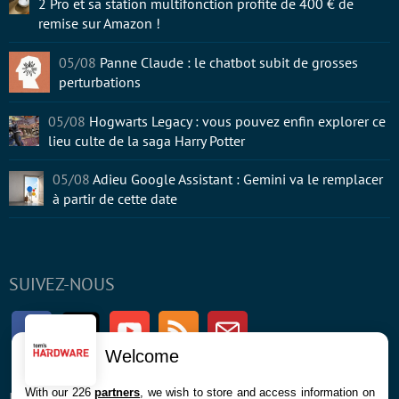
2 Pro et sa station multifonction profite de 400 € de
remise sur Amazon !
05/08
Panne Claude : le chatbot subit de grosses
perturbations
05/08
Hogwarts Legacy : vous pouvez enfin explorer ce
lieu culte de la saga Harry Potter
05/08
Adieu Google Assistant : Gemini va le remplacer
à partir de cette date
SUIVEZ-NOUS
Facebook
Twitter
Youtube
RSS
Newsletter
Welcome
With our 226
partners
, we wish to store and access information on
ENTREPRISE
À PROPOS