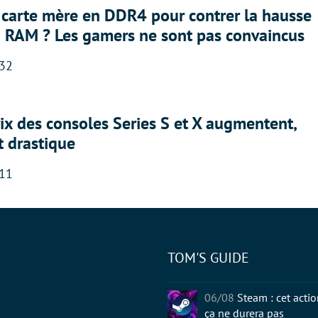
 carte mère en DDR4 pour contrer la hausse
a RAM ? Les gamers ne sont pas convaincus
:32
rix des consoles Series S et X augmentent,
t drastique
:11
TOM'S GUIDE
tter
06/08
Steam : cet acti
ça ne durera pas