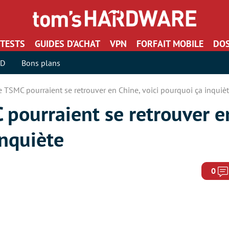
TESTS
GUIDES D’ACHAT
VPN
FORFAIT MOBILE
DOS
SD
Bons plans
 TSMC pourraient se retrouver en Chine, voici pourquoi ça inquiè
pourraient se retrouver e
inquiète
0
5