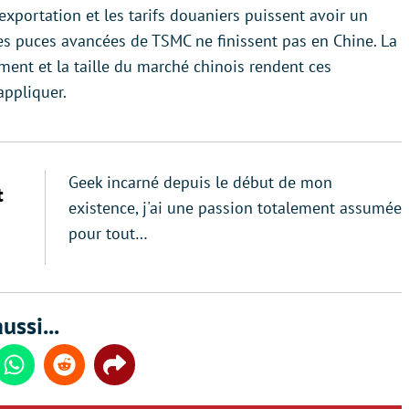
’exportation et les tarifs douaniers puissent avoir un
e les puces avancées de TSMC ne finissent pas en Chine. La
ent et la taille du marché chinois rendent ces
appliquer.
Geek incarné depuis le début de mon
t
existence, j'ai une passion totalement assumée
pour tout…
ussi...
din
Whatsapp
Reddit
Share