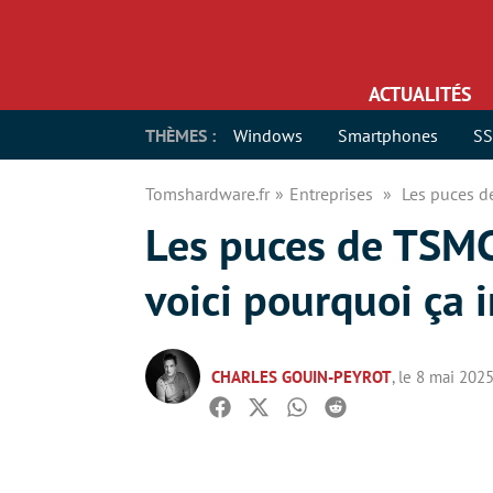
ACTUALITÉS
THÈMES :
Windows
Smartphones
S
Tomshardware.fr
Entreprises
Les puces de
Les puces de TSMC 
voici pourquoi ça 
CHARLES GOUIN-PEYROT
, le 8 mai 202
Facebook
Twitter
Whatsapp
Reddit