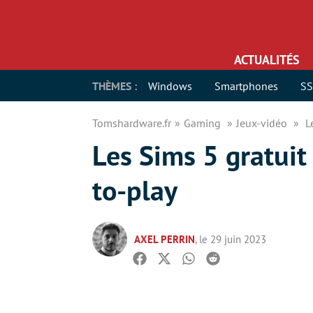
ACTUALITÉS
THÈMES :
Windows
Smartphones
S
Tomshardware.fr
Gaming
Jeux-vidéo
L
Les Sims 5 gratuit 
to-play
AXEL PERRIN
, le 29 juin 2023
Facebook
Twitter
Whatsapp
Reddit