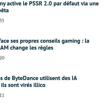
ny active le PSSR 2.0 par défaut via une
bêta
:35
face ses propres conseils gaming : la
RAM change les règles
:20
 de ByteDance utilisent des IA
ils sont virés illico
:11