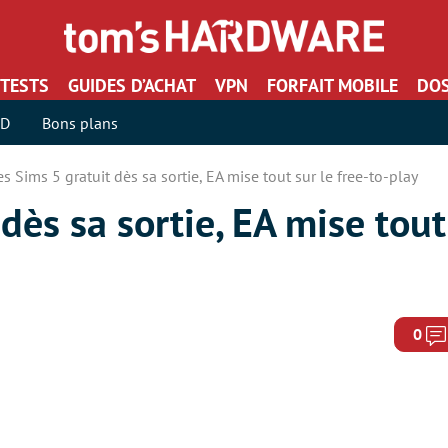
TESTS
GUIDES D’ACHAT
VPN
FORFAIT MOBILE
DOS
SD
Bons plans
es Sims 5 gratuit dès sa sortie, EA mise tout sur le free-to-play
dès sa sortie, EA mise tout 
0