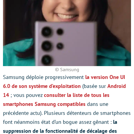
© Samsung
Samsung déploie progressivement
la version One UI
6.0 de son système d’exploitation
(basée sur
Android
14
; vous pouvez
consulter la liste de tous les
smartphones Samsung compatibles
dans une
précédente actu). Plusieurs détenteurs de smartphones
font néanmoins état d’un bogue assez gênant :
la
suppression de la fonctionnalité de décalage des