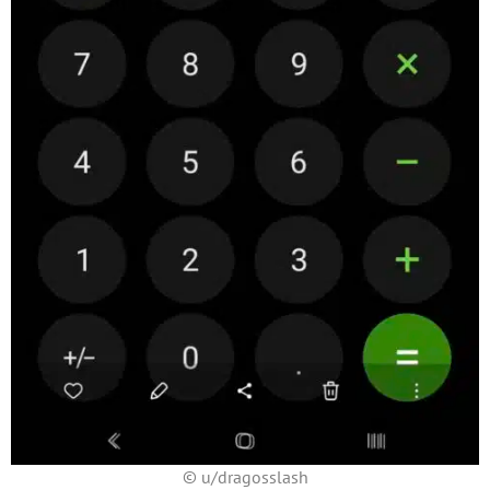
© u/dragosslash