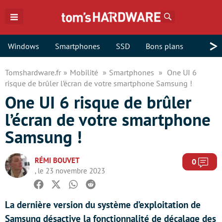
Rechercher
>
Windows
Smartphones
SSD
Bons plans
Tomshardware.fr
Mobilité
Smartphones
One UI 6
risque de brûler l’écran de votre smartphone Samsung !
One UI 6 risque de brûler
l’écran de votre smartphone
Samsung !
RÉMI BOUVET
Com
0
, le 23 novembre 2023
Facebook
Twitter
Whatsapp
Reddit
La dernière version du système d’exploitation de
Samsung désactive la fonctionnalité de décalage des