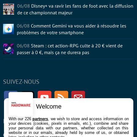
06/08
Disney+ va ravir les fans de foot avec la diffusion
de ce championnat majeur
06/08
Comment Gemini va vous aider à résoudre les
problèmes de votre smartphone
06/08
Steam : cet action-RPG culte à 20 € vient de
passer à 0 €, mais ça ne durera pas
SUIVEZ-NOUS
Facebook
Twitter
Youtube
RSS
Newsletter
Welcome
With our 226
partners
, we wish to store and access information on
ENTREPRISE
À PROPOS
your devices (cookies, pixels in emails, etc.), combine and share
your personal data with our partners, whether collected on this
website or in our emails, already held by some of us, or obtained
Confidentialité et Cookies
Contact