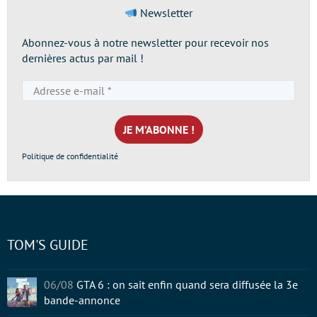
Newsletter
Abonnez-vous à notre newsletter pour recevoir nos
dernières actus par mail !
Adresse
e-
mail
*
Politique de confidentialité
TOM'S GUIDE
06/08
GTA 6 : on sait enfin quand sera diffusée la 3e
bande-annonce