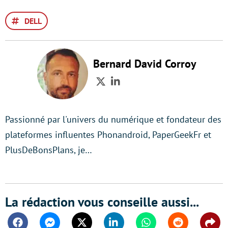
DELL
Bernard David Corroy
Twitter
LinkedIn
Passionné par l'univers du numérique et fondateur des
plateformes influentes Phonandroid, PaperGeekFr et
PlusDeBonsPlans, je…
La rédaction vous conseille aussi...
Facebook
Messenger
Twitter
Linkedin
Whatsapp
Reddit
Shar