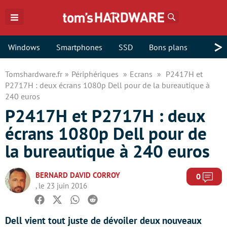
Rechercher
>
Windows
Smartphones
SSD
Bons plans
Tomshardware.fr
Périphériques
Ecrans
P2417H et
P2717H : deux écrans 1080p Dell pour de la bureautique à
240 euros
P2417H et P2717H : deux
écrans 1080p Dell pour de
la bureautique à 240 euros
BERNARD DAVID CORROY
Com
0
, le 23 juin 2016
Facebook
Twitter
Whatsapp
Reddit
Dell vient tout juste de dévoiler deux nouveaux