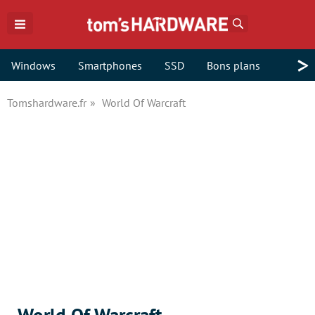
Rechercher
>
Windows
Smartphones
SSD
Bons plans
Tomshardware.fr
World Of Warcraft