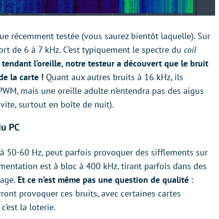
que récemment testée (vous saurez bientôt laquelle). Sur
fort de 6 à 7 kHz. C’est typiquement le spectre du
coil
 tendant l’oreille, notre testeur a découvert que le bruit
e la carte !
Quant aux autres bruits à 16 kHz, ils
WM, mais une oreille adulte n’entendra pas des aigus
vite, surtout en boîte de nuit).
du PC
e à 50-60 Hz, peut parfois provoquer des sifflements sur
mentation est à bloc à 400 kHz, tirant parfois dans des
sage.
Et ce n’est même pas une question de qualité
:
ont provoquer ces bruits, avec certaines cartes
est la loterie.