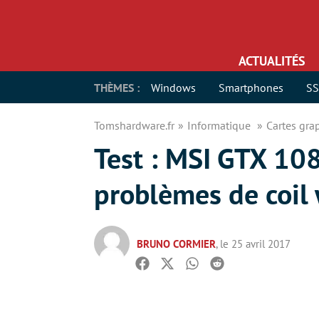
ACTUALITÉS
THÈMES :
Windows
Smartphones
S
Tomshardware.fr
Informatique
Cartes gr
Test : MSI GTX 108
problèmes de coil
BRUNO CORMIER
, le 25 avril 2017
Facebook
Twitter
Whatsapp
Reddit