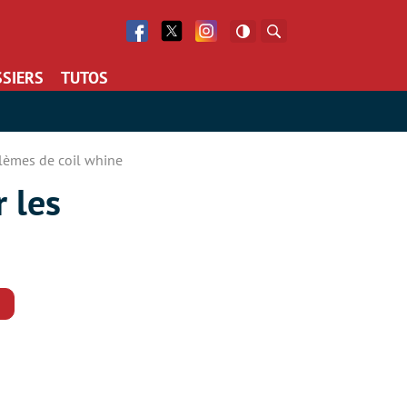
Facebook
Twitter
Facebook
Rechercher
SIERS
TUTOS
blèmes de coil whine
 les
Commentaires