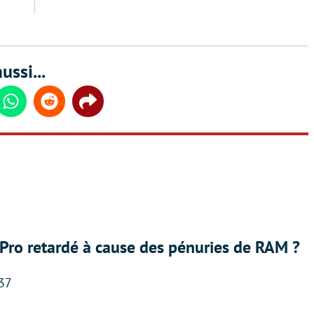
ussi...
din
Whatsapp
Reddit
Share
Pro retardé à cause des pénuries de RAM ?
:37