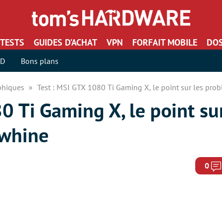
TESTS
GUIDES D’ACHAT
VPN
FORFAIT MOBILE
DOS
SD
Bons plans
aphiques
Test : MSI GTX 1080 Ti Gaming X, le point sur les pro
0 Ti Gaming X, le point sur
 whine
0