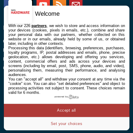
Facebook
Twitter
Youtube
RSS
Newsletter
Welcome
With our 226
partners
, we wish to store and access information on
ENTREPRISE
À PROPOS
your devices (cookies, pixels in emails, etc.), combine and share
your personal data with our partners, whether collected on this
website or in our emails, already held by some of us, or obtained
Confidentialité et Cookies
Contact
later, including in other contexts.
Processing this data (identifiers, browsing, preferences, purchases,
Mentions légales et CGU
loyalty programs, IP, postal addresses and emails, phone, precise
geolocation, etc.) allows developing and offering you services,
Préférences Cookies
content, commercial offers and ads across your devices and
screens (including by email, post, SMS, phone, audio, and video),
Qui sommes nous
personalising them, measuring their performance, and analysing
audiences.
You can "accept all" and withdraw your consent at any time via the
"cookie" icon
. You can also "set detailed preferences" and object to
processing activities not subject to consent. These choices remain
valid for 6 months.
powered by
© 2026 Galaxie Media Tous droits réservés
Accept all
Set your choices