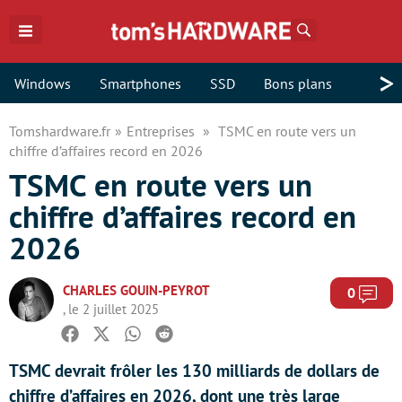
Rechercher
>
Windows
Smartphones
SSD
Bons plans
Tomshardware.fr
Entreprises
TSMC en route vers un
chiffre d’affaires record en 2026
TSMC en route vers un
chiffre d’affaires record en
2026
CHARLES GOUIN-PEYROT
Com
0
, le 2 juillet 2025
Facebook
Twitter
Whatsapp
Reddit
TSMC devrait frôler les 130 milliards de dollars de
chiffre d’affaires en 2026, dont une très large