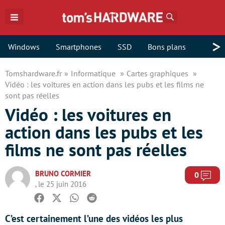
Rechercher
>
Windows
Smartphones
SSD
Bons plans
Tomshardware.fr
Informatique
Cartes graphiques
Vidéo : les voitures en action dans les pubs et les films ne
sont pas réelles
Vidéo : les voitures en
action dans les pubs et les
films ne sont pas réelles
BRUNO CORMIER
Com
0
, le 25 juin 2016
Facebook
Twitter
Whatsapp
Reddit
C’est certainement l’une des vidéos les plus