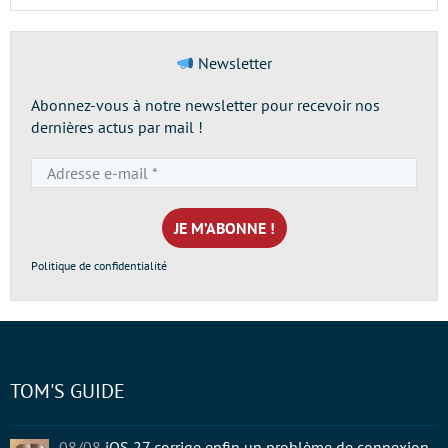
Newsletter
Abonnez-vous à notre newsletter pour recevoir nos
dernières actus par mail !
Adresse
e-
mail
*
Politique de confidentialité
TOM'S GUIDE
08/08
iOS 27 corrige enfin un problème de connexion