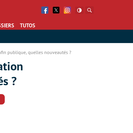
Facebook
Twitter
Facebook
Rechercher
SIERS
TUTOS
enfin publique, quelles nouveautés ?
ation
és ?
Commentaires