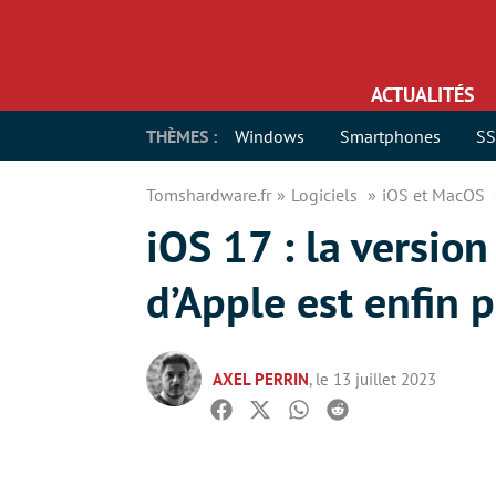
ACTUALITÉS
THÈMES :
Windows
Smartphones
S
Tomshardware.fr
Logiciels
iOS et MacOS
iOS 17 : la versio
d’Apple est enfin 
AXEL PERRIN
, le 13 juillet 2023
Facebook
Twitter
Whatsapp
Reddit