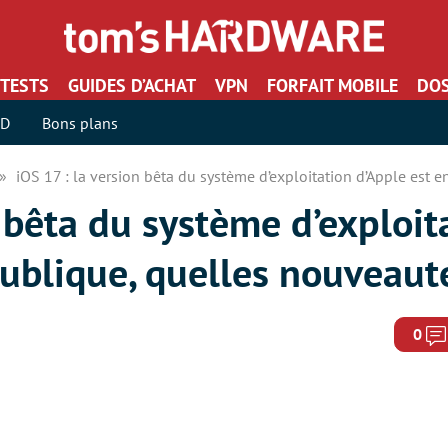
TESTS
GUIDES D’ACHAT
VPN
FORFAIT MOBILE
DOS
SD
Bons plans
iOS 17 : la version bêta du système d’exploitation d’Apple est 
n bêta du système d’exploit
publique, quelles nouveaut
0