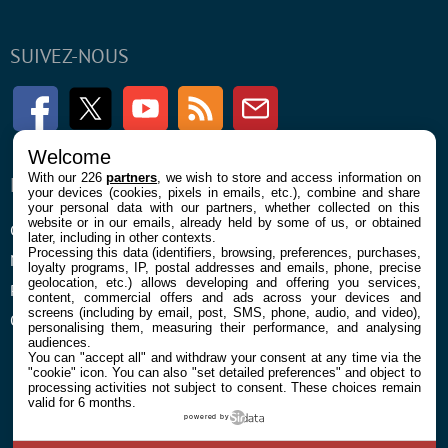
SUIVEZ-NOUS
Facebook
Twitter
Youtube
RSS
Newsletter
Welcome
With our 226
partners
, we wish to store and access information on
ENTREPRISE
À PROPOS
your devices (cookies, pixels in emails, etc.), combine and share
your personal data with our partners, whether collected on this
website or in our emails, already held by some of us, or obtained
Confidentialité et Cookies
Contact
later, including in other contexts.
Processing this data (identifiers, browsing, preferences, purchases,
Mentions légales et CGU
loyalty programs, IP, postal addresses and emails, phone, precise
geolocation, etc.) allows developing and offering you services,
Préférences Cookies
content, commercial offers and ads across your devices and
screens (including by email, post, SMS, phone, audio, and video),
Qui sommes nous
personalising them, measuring their performance, and analysing
audiences.
You can "accept all" and withdraw your consent at any time via the
"cookie" icon
. You can also "set detailed preferences" and object to
processing activities not subject to consent. These choices remain
valid for 6 months.
powered by