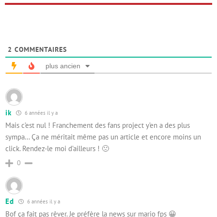
2
COMMENTAIRES
plus ancien
ik
6 années il y a
Mais c’est nul ! Franchement des fans project y’en a des plus
sympa… Ça ne méritait même pas un article et encore moins un
click. Rendez-le moi d’ailleurs ! 🙁
0
Ed
6 années il y a
Bof ça fait pas rêver. Je préfère la news sur mario fps 😀