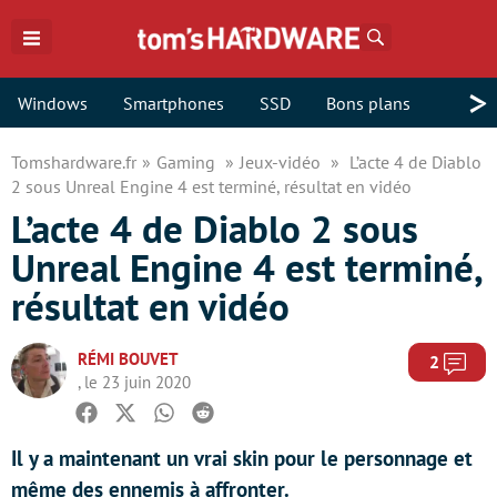
Rechercher
>
Windows
Smartphones
SSD
Bons plans
Tomshardware.fr
Gaming
Jeux-vidéo
L’acte 4 de Diablo
2 sous Unreal Engine 4 est terminé, résultat en vidéo
L’acte 4 de Diablo 2 sous
Unreal Engine 4 est terminé,
résultat en vidéo
RÉMI BOUVET
Com
2
, le 23 juin 2020
Facebook
Twitter
Whatsapp
Reddit
Il y a maintenant un vrai skin pour le personnage et
même des ennemis à affronter.