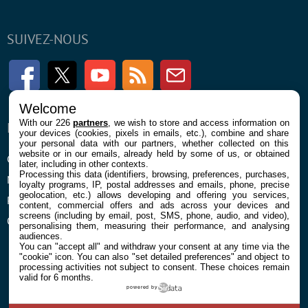
SUIVEZ-NOUS
Facebook
Twitter
Youtube
RSS
Newsletter
Welcome
With our 226
partners
, we wish to store and access information on
ENTREPRISE
À PROPOS
your devices (cookies, pixels in emails, etc.), combine and share
your personal data with our partners, whether collected on this
website or in our emails, already held by some of us, or obtained
Confidentialité et Cookies
Contact
later, including in other contexts.
Processing this data (identifiers, browsing, preferences, purchases,
Mentions légales et CGU
loyalty programs, IP, postal addresses and emails, phone, precise
geolocation, etc.) allows developing and offering you services,
Préférences Cookies
content, commercial offers and ads across your devices and
screens (including by email, post, SMS, phone, audio, and video),
Qui sommes nous
personalising them, measuring their performance, and analysing
audiences.
You can "accept all" and withdraw your consent at any time via the
"cookie" icon
. You can also "set detailed preferences" and object to
processing activities not subject to consent. These choices remain
valid for 6 months.
powered by