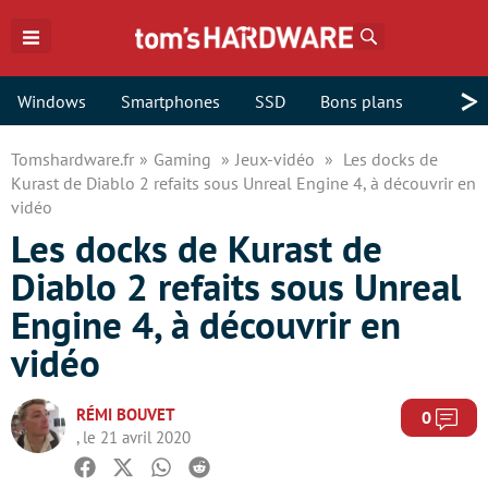
Rechercher
>
Windows
Smartphones
SSD
Bons plans
Tomshardware.fr
Gaming
Jeux-vidéo
Les docks de
Kurast de Diablo 2 refaits sous Unreal Engine 4, à découvrir en
vidéo
Les docks de Kurast de
Diablo 2 refaits sous Unreal
Engine 4, à découvrir en
vidéo
RÉMI BOUVET
Com
0
, le 21 avril 2020
Facebook
Twitter
Whatsapp
Reddit