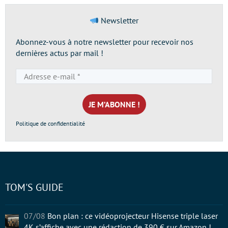
Newsletter
Abonnez-vous à notre newsletter pour recevoir nos
dernières actus par mail !
Adresse
e-
mail
*
Politique de confidentialité
TOM'S GUIDE
07/08
Bon plan : ce vidéoprojecteur Hisense triple laser
4K s’affiche avec une rédaction de 390 € sur Amazon !