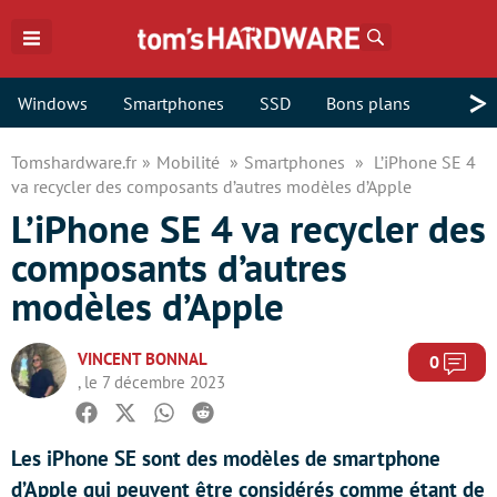
Rechercher
>
Windows
Smartphones
SSD
Bons plans
Tomshardware.fr
Mobilité
Smartphones
L’iPhone SE 4
va recycler des composants d’autres modèles d’Apple
L’iPhone SE 4 va recycler des
composants d’autres
modèles d’Apple
VINCENT BONNAL
Com
0
, le 7 décembre 2023
Facebook
Twitter
Whatsapp
Reddit
Les iPhone SE sont des modèles de smartphone
d’Apple qui peuvent être considérés comme étant de