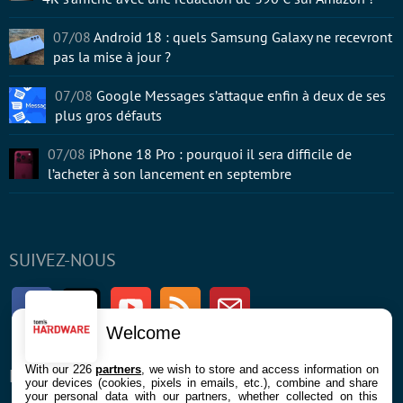
07/08
Android 18 : quels Samsung Galaxy ne recevront
pas la mise à jour ?
07/08
Google Messages s’attaque enfin à deux de ses
plus gros défauts
07/08
iPhone 18 Pro : pourquoi il sera difficile de
l’acheter à son lancement en septembre
SUIVEZ-NOUS
Facebook
Twitter
Youtube
RSS
Newsletter
Welcome
With our 226
partners
, we wish to store and access information on
ENTREPRISE
À PROPOS
your devices (cookies, pixels in emails, etc.), combine and share
your personal data with our partners, whether collected on this