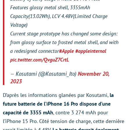
Features glossy metal shell, 3355mAh
Capacity(13.02Wh), LCV 4.48V(Limited Charge
Voltage)
Current stage prototype has changed some design:
from glossy surface to frosted metal shell, and with
a redesigned connector
#Apple
#appleinternal
pic.twitter.com/QvguZ7CrtL
— Kosutami (@Kosutami_Ito)
November 20,
2023
D’après les informations glanées par Kosutami,
la
future batterie de l’iPhone 16 Pro dispose d’une
capacité de 3355 mAh
, contre 3 274 mAh pour
l’iPhone 15 Pro. Côté tension de charge, cette dernière
serait limitée à 4,48V.
La batterie devrait également