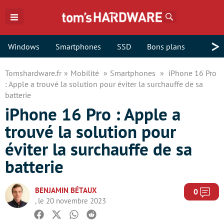
Rechercher
>
Windows
Smartphones
SSD
Bons plans
Tomshardware.fr
Mobilité
Smartphones
iPhone 16 Pro
: Apple a trouvé la solution pour éviter la surchauffe de sa
batterie
iPhone 16 Pro : Apple a
trouvé la solution pour
éviter la surchauffe de sa
batterie
BENJAMIN BÉTAUX
Com
0
, le 20 novembre 2023
Facebook
Twitter
Whatsapp
Reddit