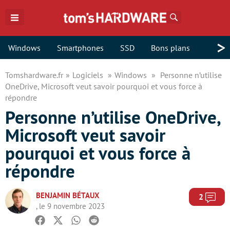
Rechercher
>
Windows
Smartphones
SSD
Bons plans
Tomshardware.fr
Logiciels
Windows
Personne n’utilise
OneDrive, Microsoft veut savoir pourquoi et vous force à
répondre
Personne n’utilise OneDrive,
Microsoft veut savoir
pourquoi et vous force à
répondre
BENJAMIN BÉTAUX
Com
2
, le 9 novembre 2023
Facebook
Twitter
Whatsapp
Reddit