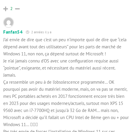
2
Fanfan54
2 années il y a
J’ai envie de dire que c’est un peu n’importe quoi de dire que “cela
dépend avant tout des utilisateurs” pour les parts de marché de
Windows 11, non non, ça dépend surtout de Microsoft !
Je n’ai jamais connu d’OS avec une configuration requise aussi
“pointue”, exigeante, et nécessitant du matériel aussi récent.
Jamais.
Ça ressemble un peu à de l’obsolescence programmée… OK
pourquoi pas avoir du matériel moderne, mais, on va pas se mentir,
mes PC portables achetés en 2017 fonctionnent encore très bien
en 2023 pour des usages modernes/actuels, surtout mon XPS 15
9560 avec un i7-7700HQ et jusqu’à 32 Go de RAM… mais non,
Microsoft a décidé qu’il fallait un CPU Intel de 8ème gen ou + pour
Windows 11… 🤦🏻‍♂️
Pas très envie de forcer l’installation de Windows 11 sur ces