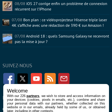
08/08
iOS 27 corrige enfin un problème de connexion
récurrent sur l’iPhone
07/08
Bon plan : ce vidéoprojecteur Hisense triple laser
4K s’affiche avec une rédaction de 390 € sur Amazon !
07/08
Android 18 : quels Samsung Galaxy ne recevront
pas la mise à jour ?
SUIVEZ-NOUS
Facebook
Twitter
Youtube
RSS
Newsletter
Welcome
With our 226
partners
, we wish to store and access information on
ENTREPRISE
À PROPOS
your devices (cookies, pixels in emails, etc.), combine and share
your personal data with our partners, whether collected on this
website or in our emails, already held by some of us, or obtained
Confidentialité et Cookies
Contact
later, including in other contexts.