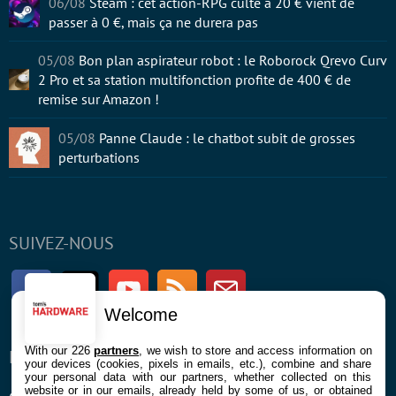
06/08
Steam : cet action-RPG culte à 20 € vient de
passer à 0 €, mais ça ne durera pas
05/08
Bon plan aspirateur robot : le Roborock Qrevo Curv
2 Pro et sa station multifonction profite de 400 € de
remise sur Amazon !
05/08
Panne Claude : le chatbot subit de grosses
perturbations
SUIVEZ-NOUS
Facebook
Twitter
Youtube
RSS
Newsletter
Welcome
With our 226
partners
, we wish to store and access information on
ENTREPRISE
À PROPOS
your devices (cookies, pixels in emails, etc.), combine and share
your personal data with our partners, whether collected on this
website or in our emails, already held by some of us, or obtained