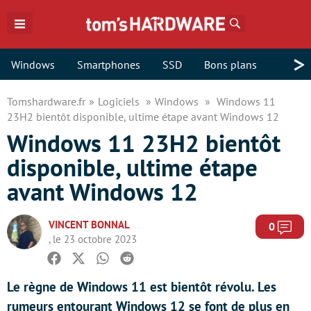
Rechercher
>
Windows
Smartphones
SSD
Bons plans
Tomshardware.fr
Logiciels
Windows
Windows 11
23H2 bientôt disponible, ultime étape avant Windows 12
Windows 11 23H2 bientôt
disponible, ultime étape
avant Windows 12
VINCENT BONNAL
Com
0
, le 23 octobre 2023
Facebook
Twitter
Whatsapp
Reddit
Le règne de Windows 11 est bientôt révolu. Les
rumeurs entourant Windows 12 se font de plus en