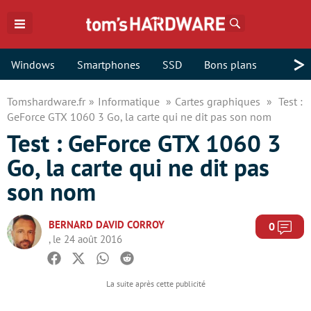
Rechercher
>
Windows
Smartphones
SSD
Bons plans
Tomshardware.fr
Informatique
Cartes graphiques
Test :
GeForce GTX 1060 3 Go, la carte qui ne dit pas son nom
Test : GeForce GTX 1060 3
Go, la carte qui ne dit pas
son nom
BERNARD DAVID CORROY
Com
0
, le 24 août 2016
Facebook
Twitter
Whatsapp
Reddit