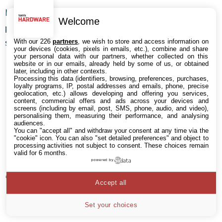
Idem pour GTA V, où les GeForce dominent sans
Welcome
partage. Mais le plus étonnant, c’est que la GTX 970
surpasse la GTX 1060 3 Go !
With our 226
partners
, we wish to store and access information on
your devices (cookies, pixels in emails, etc.), combine and share
your personal data with our partners, whether collected on this
website or in our emails, already held by some of us, or obtained
later, including in other contexts.
Processing this data (identifiers, browsing, preferences, purchases,
loyalty programs, IP, postal addresses and emails, phone, precise
geolocation, etc.) allows developing and offering you services,
content, commercial offers and ads across your devices and
screens (including by email, post, SMS, phone, audio, and video),
personalising them, measuring their performance, and analysing
audiences.
You can "accept all" and withdraw your consent at any time via the
"cookie" icon
. You can also "set detailed preferences" and object to
processing activities not subject to consent. These choices remain
valid for 6 months.
powered by
Accept all
Set your choices