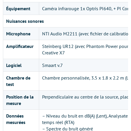
Équipement
Caméra infrarouge 1x Optris PI640, + PI Con
Nuisances sonores
Microphone
NTI Audio M2211
(avec fichier de calibratio
Amplificateur
Steinberg UR12 (avec Phantom Power pour 
Creative X7
Logiciel
Smaart v.7
Chambre de
Chambre personnalisée, 3.5 x 1.8 x 2.2 m (L
test
Position de la
Perpendiculaire au centre de la source, plac
mesure
Données
– Niveau du bruit en dB(A) (Lent),
Analysateu
mesurées
temps réel (RTA)
– Spectre du bruit généré