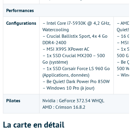
Performances
Configuration
s
– Intel Core i7-5930K @ 4,2 GHz,
– AMD 
Watercooling
Quiet! 
– Crucial Ballistix Sport, 4x 4 Go
– 16 G
DDR4-2400
– MSI 
– MSI X99S XPower AC
– 1x S
– 1x SSD Crucial MX200 – 500
500 Go 
Go (système)
– Be Qu
– 1x SSD Corsair Force LS 960 Go
500 Wa
(Applications, données)
– Windo
– Be Quiet! Dark Power Pro 850W
– Windows 10 Pro (à jour)
Pilotes
Nvidia : GeForce 372.54 WHQL
AMD : Crimson 16.8.2
La carte en détail