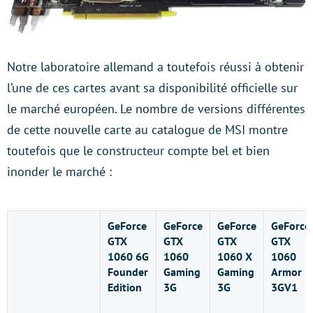
Notre laboratoire allemand a toutefois réussi à obtenir
l’une de ces cartes avant sa disponibilité officielle sur
le marché européen. Le nombre de versions différentes
de cette nouvelle carte au catalogue de MSI montre
toutefois que le constructeur compte bel et bien
inonder le marché :
GeForce
GeForce
GeForce
GeForce
GTX
GTX
GTX
GTX
1060 6G
1060
1060 X
1060
Founder
Gaming
Gaming
Armor
Edition
3G
3G
3GV1