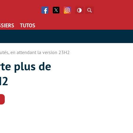
Facebook
Twitter
Facebook
Rechercher
SIERS
TUTOS
tés, en attendant la version 23H2
te plus de
H2
Commentaires