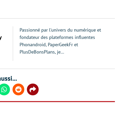
Passionné par l'univers du numérique et
y
fondateur des plateformes influentes
Phonandroid, PaperGeekFr et
PlusDeBonsPlans, je…
ussi...
din
Whatsapp
Reddit
Share