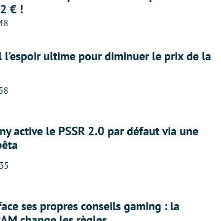
2 € !
:48
l l’espoir ultime pour diminuer le prix de la
:58
ny active le PSSR 2.0 par défaut via une
bêta
:35
face ses propres conseils gaming : la
RAM change les règles