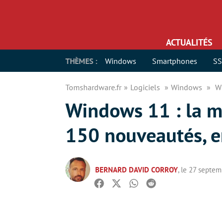
ACTUALITÉS
THÈMES :
Windows
Smartphones
S
Tomshardware.fr
Logiciels
Windows
W
Windows 11 : la m
150 nouveautés, e
BERNARD DAVID CORROY
, le 27 septe
Facebook
Twitter
Whatsapp
Reddit