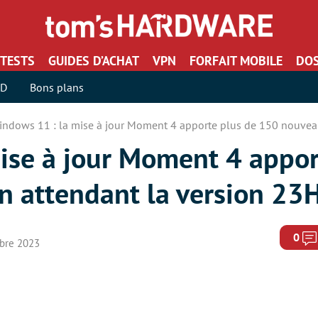
TESTS
GUIDES D’ACHAT
VPN
FORFAIT MOBILE
DOS
SD
Bons plans
indows 11 : la mise à jour Moment 4 apporte plus de 150 nouveau
ise à jour Moment 4 appor
n attendant la version 23
0
mbre 2023