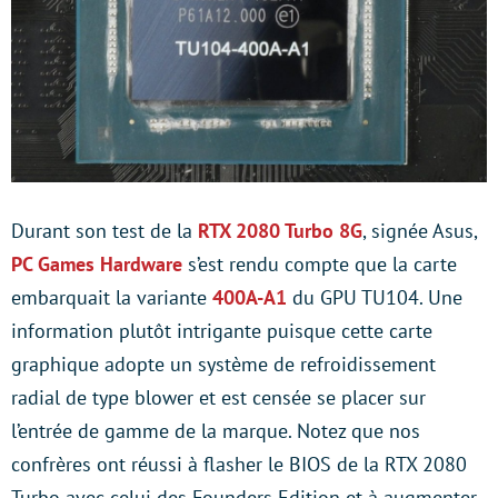
Durant son test de la
RTX 2080 Turbo 8G
, signée Asus,
PC Games Hardware
s’est rendu compte que la carte
embarquait la variante
400A-A1
du GPU TU104. Une
information plutôt intrigante puisque cette carte
graphique adopte un système de refroidissement
radial de type blower et est censée se placer sur
l’entrée de gamme de la marque. Notez que nos
confrères ont réussi à flasher le BIOS de la RTX 2080
Turbo avec celui des Founders Edition et à augmenter