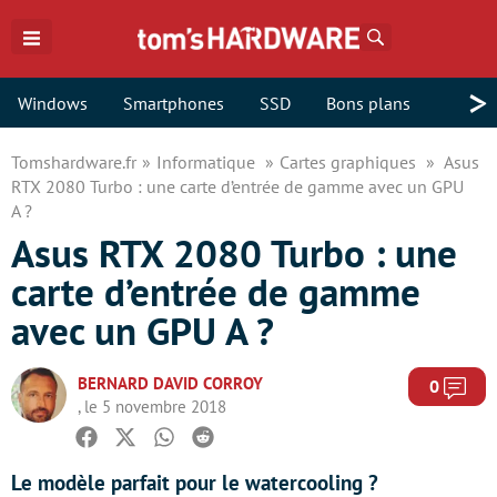
Rechercher
>
Windows
Smartphones
SSD
Bons plans
Tomshardware.fr
Informatique
Cartes graphiques
Asus
RTX 2080 Turbo : une carte d’entrée de gamme avec un GPU
A ?
Asus RTX 2080 Turbo : une
carte d’entrée de gamme
avec un GPU A ?
BERNARD DAVID CORROY
Com
0
, le 5 novembre 2018
Facebook
Twitter
Whatsapp
Reddit
Le modèle parfait pour le watercooling ?