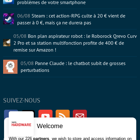
problèmes de votre smartphone
06/08
Steam : cet action-RPG culte à 20 € vient de
passer à 0 €, mais ça ne durera pas
05/08
Bon plan aspirateur robot : le Roborock Qrevo Curv
2 Pro et sa station multifonction profite de 400 € de
remise sur Amazon !
05/08
Panne Claude : le chatbot subit de grosses
perturbations
SUIVEZ-NOUS
Facebook
Twitter
Youtube
RSS
Newsletter
Welcome
With our 226
partners
, we wish to store and access information on