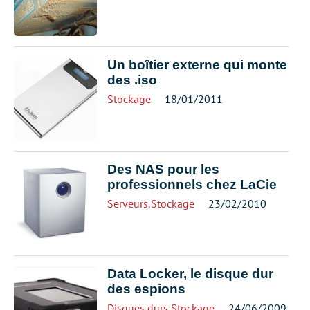
Un boîtier externe qui monte
des .iso
Stockage
18/01/2011
Des NAS pour les
professionnels chez LaCie
Serveurs
,
Stockage
23/02/2010
Data Locker, le disque dur
des espions
Disques durs
,
Stockage
24/06/2009