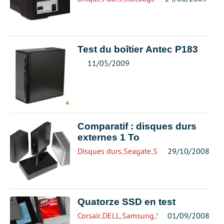
Test du boîtier Antec P183
11/05/2009
Comparatif : disques durs
externes 1 To
Disques durs
,
Seagate
,
Stockage
29/10/2008
,
Western Di
Quatorze SSD en test
Corsair
,
DELL
,
Samsung
,
Stockage
01/09/2008