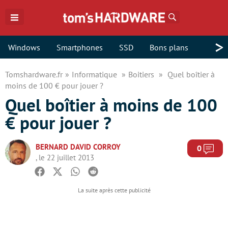
Rechercher
>
Windows
Smartphones
SSD
Bons plans
Tomshardware.fr
Informatique
Boitiers
Quel boîtier à
moins de 100 € pour jouer ?
Quel boîtier à moins de 100
€ pour jouer ?
BERNARD DAVID CORROY
Com
0
, le 22 juillet 2013
Facebook
Twitter
Whatsapp
Reddit