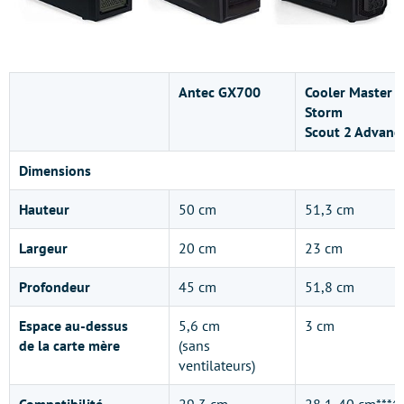
Antec GX700
Cooler Master
Storm
Scout 2 Advanc
Dimensions
Hauteur
50 cm
51,3 cm
Largeur
20 cm
23 cm
Profondeur
45 cm
51,8 cm
Espace au-dessus
5,6 cm
3 cm
de la carte mère
(sans
ventilateurs)
Compatibilité
29,3 cm
28,1-40 cm***^