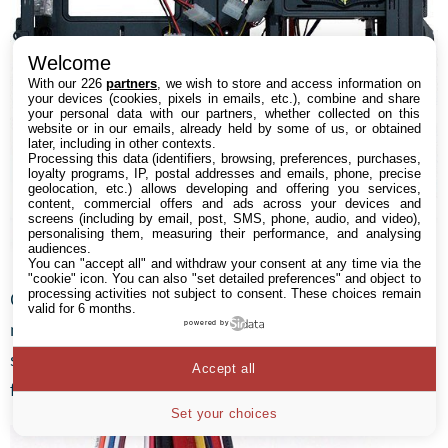
Welcome
With our 226
partners
, we wish to store and access information on
your devices (cookies, pixels in emails, etc.), combine and share
your personal data with our partners, whether collected on this
website or in our emails, already held by some of us, or obtained
later, including in other contexts.
Processing this data (identifiers, browsing, preferences, purchases,
loyalty programs, IP, postal addresses and emails, phone, precise
geolocation, etc.) allows developing and offering you services,
content, commercial offers and ads across your devices and
screens (including by email, post, SMS, phone, audio, and video),
personalising them, measuring their performance, and analysing
audiences.
You can "accept all" and withdraw your consent at any time via the
"cookie" icon
. You can also "set detailed preferences" and object to
processing activities not subject to consent. These choices remain
Cinq des six baies 3,5 pouces du GT1 sont munies de
valid for 6 months.
rails et après vérification sur le site de la marque, la
powered by
sixième sert à installer un SSD ou disque dur au
Accept all
format 2,5 pouces.
Set your choices