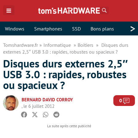
Rechercher
>
Windows
Smartphones
SSD
Bons plans
Tomshardware.fr
Informatique
Boitiers
Disques durs
externes 2,5″ USB 3.0 : rapides, robustes ou spacieux ?
Disques durs externes 2,5″
USB 3.0 : rapides, robustes
ou spacieux ?
BERNARD DAVID CORROY
Com
0
, le 6 juillet 2012
Facebook
Twitter
Whatsapp
Reddit