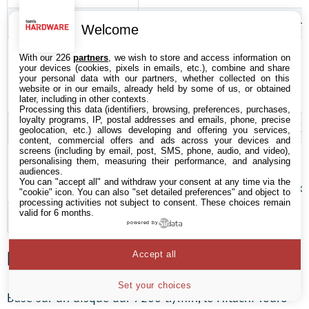
Processeur
Intel Core i7-920 (45 nm, 2,66 GHz
Welcome
Carte-mère
Supermicro X8SAX
With our 226
partners
, we wish to store and access information on
sSocket 1366)
Révision : 1.0
your devices (cookies, pixels in emails, etc.), combine and share
your personal data with our partners, whether collected on this
Chipset : Intel X58 + ICH10R
website or in our emails, already held by some of us, or obtained
BIOS : 1.0B
later, including in other contexts.
Processing this data (identifiers, browsing, preferences, purchases,
loyalty programs, IP, postal addresses and emails, phone, precise
RAM
3 x 1 Go de DDR3-1333 Corsair
geolocation, etc.) allows developing and offering you services,
content, commercial offers and ads across your devices and
screens (including by email, post, SMS, phone, audio, and video),
Disque dur système
Seagate NL35 400 Go
personalising them, measuring their performance, and analysing
ST3400832NS
audiences.
You can "accept all" and withdraw your consent at any time via the
7200 tr/min, SATA/150, 8 Mo de c
"cookie" icon
. You can also "set detailed preferences" and object to
processing activities not subject to consent. These choices remain
valid for 6 months.
Contrôleurs de stockage
powered by
Débits
Accept all
Set your choices
Basé sur un disque dur 7200 tr/min, le Hitachi Touro