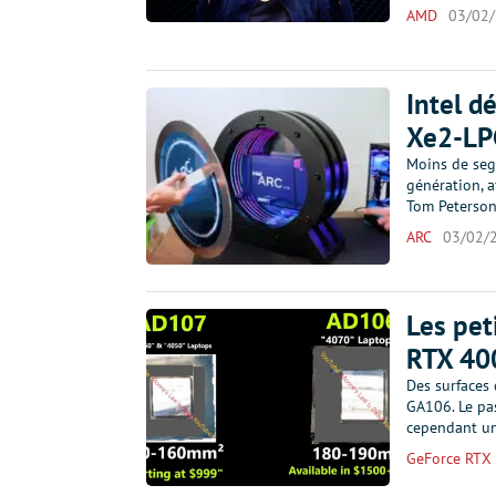
AMD
03/02
Intel d
Xe2-LP
Moins de seg
génération, a
Tom Peterson
ARC
03/02/
Les pe
RTX 40
Des surfaces
GA106. Le pa
cependant un
GeForce RTX