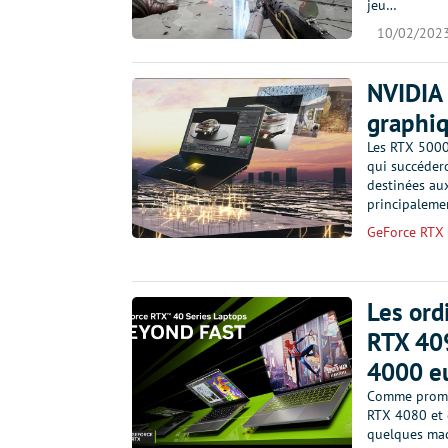
jeu…
10/02/202
NVIDIA 
graphiq
Les RTX 5000
qui succéder
destinées au
principalem
GeForce RTX
Les ord
RTX 409
4000 e
Comme promis
RTX 4080 et 
quelques mac