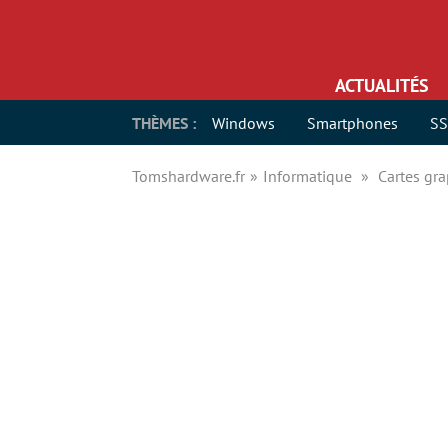
ACTUALITÉS
THÈMES :
Windows
Smartphones
S
Tomshardware.fr
Informatique
Cartes gr