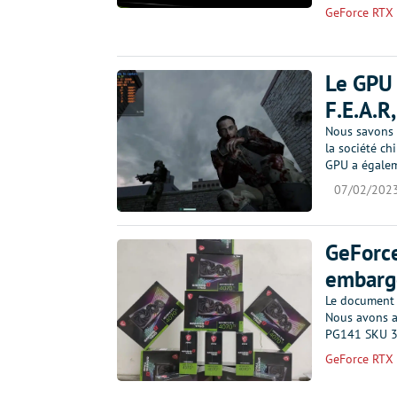
GeForce RTX
Le GPU 
F.E.A.R
Nous savons 
la société ch
GPU a égalem
07/02/202
GeForc
embargo
Le document r
Nous avons a
PG141 SKU 34
GeForce RTX