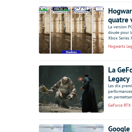
Hogwart
quatre 
La version PC
douée pour le
Xbox Series X
Hogwarts Le
La GeFo
Legacy 
Les dix premi
performances
en permettan
GeForce RTX
Google