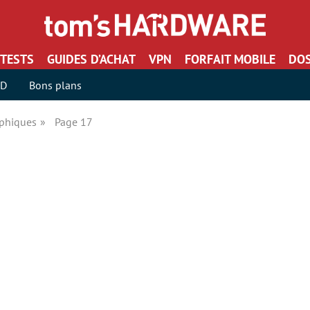
TESTS
GUIDES D’ACHAT
VPN
FORFAIT MOBILE
DOS
SD
Bons plans
aphiques
Page 17