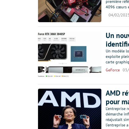
première réf
4096 cœurs 
04/02/202
Un nou
identifi
Un modèle lo
exploite ple
carte graphiq
GeForce
03
AMD réf
pour ma
L'entreprise 
démarche infl
réajustait si
l'entreprise 