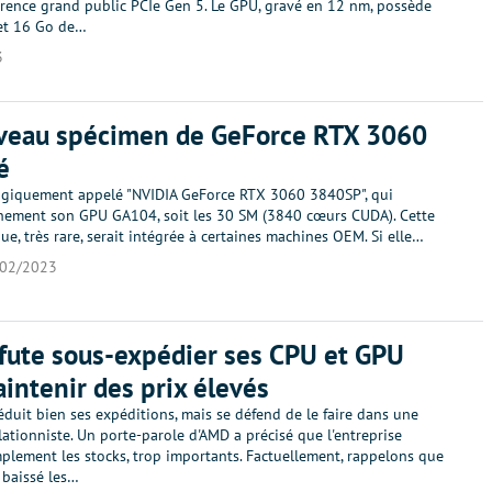
érence grand public PCIe Gen 5. Le GPU, gravé en 12 nm, possède
et 16 Go de…
3
veau spécimen de GeForce RTX 3060
é
giquement appelé "NVIDIA GeForce RTX 3060 3840SP", qui
inement son GPU GA104, soit les 30 SM (3840 cœurs CUDA). Cette
ue, très rare, serait intégrée à certaines machines OEM. Si elle…
/02/2023
ute sous-expédier ses CPU et GPU
intenir des prix élevés
réduit bien ses expéditions, mais se défend de le faire dans une
ationniste. Un porte-parole d'AMD a précisé que l'entreprise
mplement les stocks, trop importants. Factuellement, rappelons que
a baissé les…