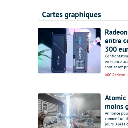
Cartes graphiques
Radeon 
entre c
300 eur
Confrontatio
en France act
sont assez pr
ARC
,
Radeon
Atomic 
moins 
Annoncé pour 
comme l'un de
jours. Après