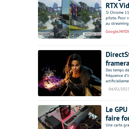
RTX Vid
Si Chrome 11
pilote. Pour 
au streaming
Google
,
NVID
DirectS
framera
Des temps de
fréquence d'
artificiellem
04/02/202
Le GPU
faire f
Une carte gra