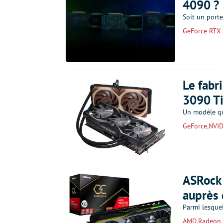
4090 ?
Soit un porte
GeForce RTX
Le fabr
3090 Ti
Un modèle qu
GeForce
,
NVID
ASRock
auprès 
Parmi lesque
AMD
,
Radeon