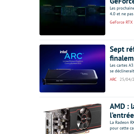
GeForce
Les prochain
4.0 et ne pas 
GeForce RTX
Sept ré
finalem
Les cartes A3
se déclinera
ARC
25/04/
AMD : l
l’entr
La Radeon RX
pour cette c