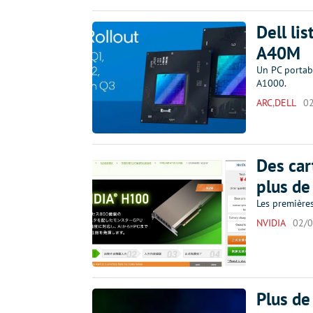
Dell li
A40M
Un PC portab
A1000.
ARC
,
DELL
0
Des ca
plus de
Les première
NVIDIA
02/
Plus de