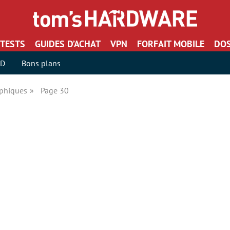
TESTS
GUIDES D’ACHAT
VPN
FORFAIT MOBILE
DOS
SD
Bons plans
aphiques
Page 30