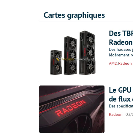
Cartes graphiques
Des TBP
Radeon
Des hausses 
légèrement r
AMD
,
Radeon
Le GPU 
de flux
Des spécifica
Radeon
03/