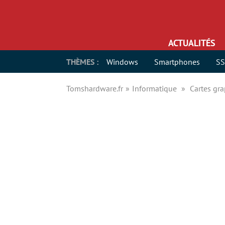
ACTUALITÉS
THÈMES :
Windows
Smartphones
S
Tomshardware.fr
Informatique
Cartes gr