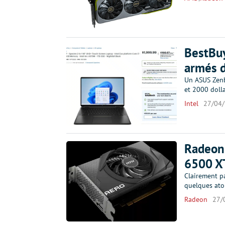
BestBuy
armés 
Un ASUS Zenb
et 2000 dolla
Intel
27/04
Radeon 
6500 X
Clairement p
quelques ato
Radeon
27/