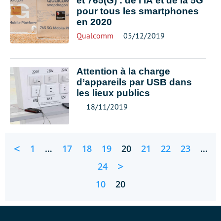
et 765(G) : de l’IA et de la 5G
pour tous les smartphones
en 2020
Qualcomm
05/12/2019
Attention à la charge
d’appareils par USB dans
les lieux publics
18/11/2019
<
1
…
17
18
19
20
21
22
23
…
>
24
10
20