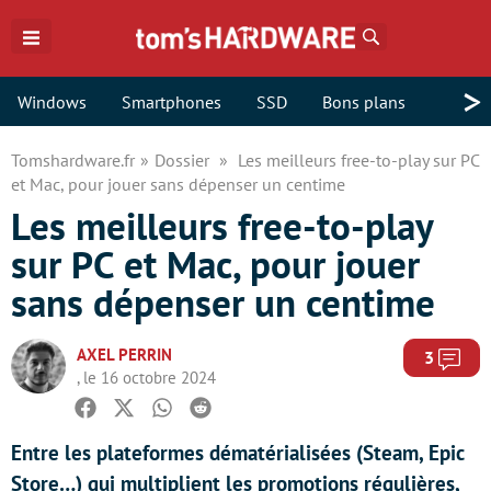
Rechercher
>
Windows
Smartphones
SSD
Bons plans
Tomshardware.fr
Dossier
Les meilleurs free-to-play sur PC
et Mac, pour jouer sans dépenser un centime
Les meilleurs free-to-play
sur PC et Mac, pour jouer
sans dépenser un centime
AXEL PERRIN
Com
3
, le 16 octobre 2024
Facebook
Twitter
Whatsapp
Reddit
Entre les plateformes dématérialisées (Steam, Epic
Store…) qui multiplient les promotions régulières,