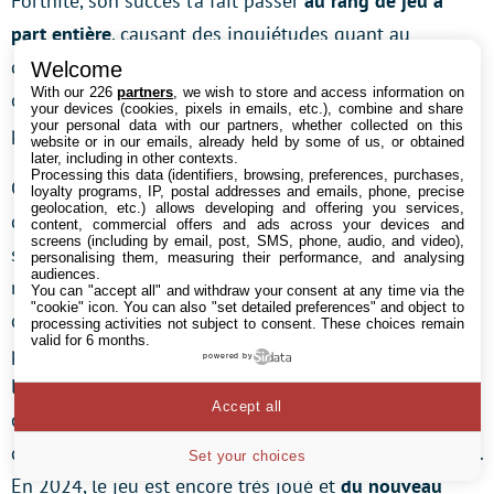
Fortnite, son succès l’a fait passer
au rang de jeu à
part entière
, causant des inquiétudes quant au
développement du jeu principal, qui semble avoir plus
Welcome
With our 226
partners
, we wish to store and access information on
ou moins été laissé en jachère à l’heure où nous
your devices (cookies, pixels in emails, etc.), combine and share
your personal data with our partners, whether collected on this
parlons.
website or in our emails, already held by some of us, or obtained
later, including in other contexts.
Processing this data (identifiers, browsing, preferences, purchases,
Comme tous les
Battle Royale
, Fortnite propose à
loyalty programs, IP, postal addresses and emails, phone, precise
geolocation, etc.) allows developing and offering you services,
quelques dizaines de joueurs de s’affronter à mort au
content, commercial offers and ads across your devices and
screens (including by email, post, SMS, phone, audio, and video),
sein d’une carte qui se réduit au fil du temps. Le titre
personalising them, measuring their performance, and analysing
audiences.
met cependant une très grande emphase sur la récolte
You can "accept all" and withdraw your consent at any time via the
"cookie" icon
. You can also "set detailed preferences" and object to
de matériaux, et la
construction de structures
qui
processing activities not subject to consent. These choices remain
valid for 6 months.
permettent de se créer des couverts, ou de prendre de
powered by
la hauteur afin d’obtenir un avantage substantiel au
Accept all
cours d’un combat. L’art de la construction sera
d’ailleurs bien souvent l’apanage des très bons joueurs.
Set your choices
En 2024, le jeu est encore très joué et
du nouveau