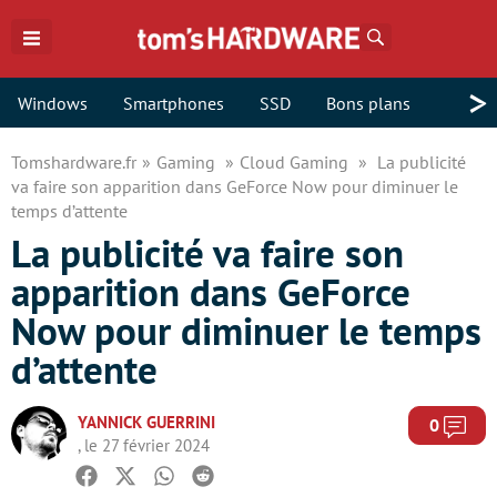
Rechercher
>
Windows
Smartphones
SSD
Bons plans
Tomshardware.fr
Gaming
Cloud Gaming
La publicité
va faire son apparition dans GeForce Now pour diminuer le
temps d’attente
La publicité va faire son
apparition dans GeForce
Now pour diminuer le temps
d’attente
YANNICK GUERRINI
Com
0
, le 27 février 2024
Facebook
Twitter
Whatsapp
Reddit