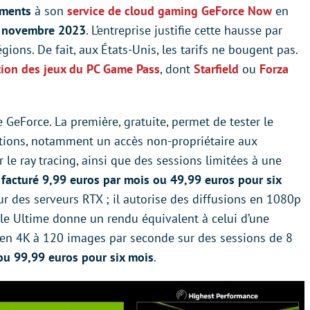
ements
à son
service de cloud gaming GeForce Now
en
er novembre 2023
. L’entreprise justifie cette hausse par
gions. De fait, aux États-Unis, les tarifs ne bougent pas.
ation des jeux du PC Game Pass
, dont
Starfield
ou
Forza
 GeForce. La première, gratuite, permet de tester le
ations, notamment un accès non-propriétaire aux
ar le ray tracing, ainsi que des sessions limitées à une
i facturé 9,99 euros par mois ou 49,99 euros pour six
ur des serveurs RTX ; il autorise des diffusions en 1080p
ule Ultime donne un rendu équivalent à celui d’une
 en 4K à 120 images par seconde sur des sessions de 8
ou 99,99 euros pour six mois
.