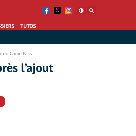
Facebook
Twitter
Facebook
Rechercher
SIERS
TUTOS
ux du Game Pass
ès l’ajout
Commentaires