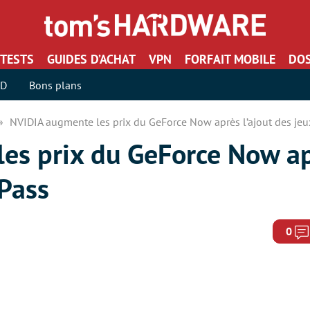
TESTS
GUIDES D’ACHAT
VPN
FORFAIT MOBILE
DOS
SD
Bons plans
NVIDIA augmente les prix du GeForce Now après l’ajout des je
es prix du GeForce Now apr
Pass
0