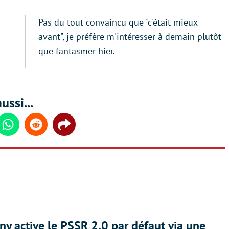
Pas du tout convaincu que "c'était mieux
avant", je préfère m'intéresser à demain plutôt
que fantasmer hier.
ussi...
din
Whatsapp
Reddit
Share
ny active le PSSR 2.0 par défaut via une