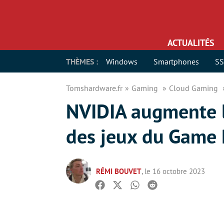
ACTUALITÉS
THÈMES :
Windows
Smartphones
S
Tomshardware.fr
Gaming
Cloud Gaming
NVIDIA augmente l
des jeux du Game 
RÉMI BOUVET
, le 16 octobre 2023
Facebook
Twitter
Whatsapp
Reddit