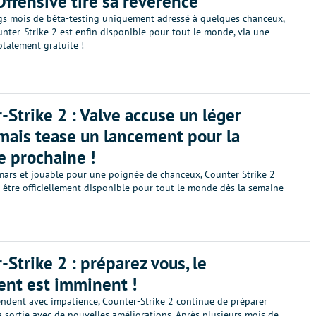
Offensive tire sa révérence
gs mois de bêta-testing uniquement adressé à quelques chanceux,
nter-Strike 2 est enfin disponible pour tout le monde, via une
otalement gratuite !
-Strike 2 : Valve accuse un léger
 mais tease un lancement pour la
 prochaine !
ars et jouable pour une poignée de chanceux, Counter Strike 2
 être officiellement disponible pour tout le monde dès la semaine
-Strike 2 : préparez vous, le
nt est imminent !
tendent avec impatience, Counter-Strike 2 continue de préparer
 sortie avec de nouvelles améliorations. Après plusieurs mois de