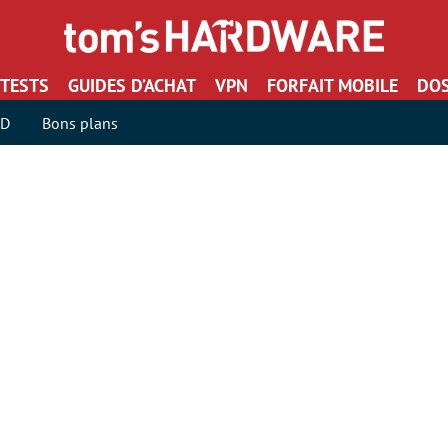
TESTS
GUIDES D’ACHAT
VPN
FORFAIT MOBILE
DOS
SD
Bons plans