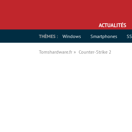
ACTUALITÉS
THÈMES :
Windows
Smartphones
S
Tomshardware.fr
Counter-Strike 2