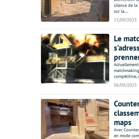
silence de la
sur la…
15/09/2023
Le matc
s’adres
prennen
Actuellement
matchmaking 
compétitive, 
06/09/2023
Counter
classem
maps
Avec Counter
en mode comp