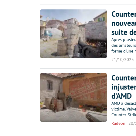
Counter
nouveau
suite d
Après plusieu
des amateurs 
forme d'une m
21/10/2023
Counter
injuste
d’AMD
AMD a désacti
victime, Valv
Counter-Strik
Radeon
20/