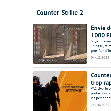
Counter-Strike 2
Envie d
1000 FP
Soyez préven
14900K, et ma
gros flux d'
04/12/2023
Counter
trop r
VAC Live, le 
protection co
les personnes
24/10/2023