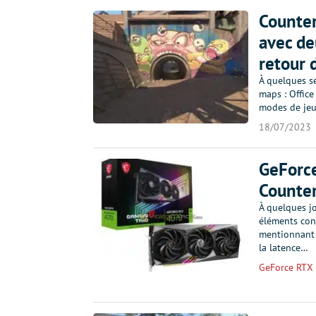
Counter
avec de
retour 
À quelques se
maps : Office
modes de jeu
18/07/2023
GeForce
Counter
À quelques j
éléments con
mentionnant c
la latence…
GeForce RTX