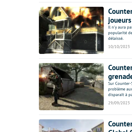
Counter
joueur
Il n'y aura 
popularité de
délaissé.
10/10/2023
Counter
grenad
Sur Counter-
problème aux
disparaît à p
29/09/2023
Counter