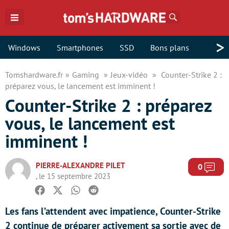
Rechercher
>
Windows
Smartphones
SSD
Bons plans
Tomshardware.fr
Gaming
Jeux-vidéo
Counter-Strike 2 :
préparez vous, le lancement est imminent !
Counter-Strike 2 : préparez
vous, le lancement est
imminent !
PIERRE-ALEXANDRE PILET
Com
0
, le 15 septembre 2023
Facebook
Twitter
Whatsapp
Reddit
Les fans l’attendent avec impatience, Counter-Strike
2 continue de préparer activement sa sortie avec de