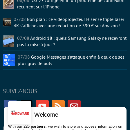
08/08
iOS 27 corrige enfin un problème de connexion
récurrent sur l’iPhone
07/08
Bon plan : ce vidéoprojecteur Hisense triple laser
4K s’affiche avec une rédaction de 390 € sur Amazon !
07/08
Android 18 : quels Samsung Galaxy ne recevront
pas la mise à jour ?
07/08
Google Messages s’attaque enfin à deux de ses
plus gros défauts
SUIVEZ-NOUS
Facebook
Twitter
Youtube
RSS
Newsletter
Welcome
With our 226
partners
, we wish to store and access information on
ENTREPRISE
À PROPOS