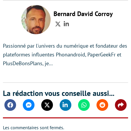
Bernard David Corroy
Twitter
LinkedIn
Passionné par l'univers du numérique et fondateur des
plateformes influentes Phonandroid, PaperGeekFr et
PlusDeBonsPlans, je…
La rédaction vous conseille aussi...
Facebook
Messenger
Twitter
Linkedin
Whatsapp
Reddit
Shar
Les commentaires sont fermés.