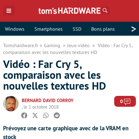
Rechercher
>
Windows
Smartphones
SSD
Bons plans
Tomshardware.fr
Gaming
Jeux-vidéo
Vidéo : Far Cry 5,
comparaison avec les nouvelles textures HD
Vidéo : Far Cry 5,
comparaison avec les
nouvelles textures HD
BERNARD DAVID CORROY
Com
0
, le 1 octobre 2018
Facebook
Twitter
Whatsapp
Reddit
Prévoyez une carte graphique avec de la VRAM en
stock