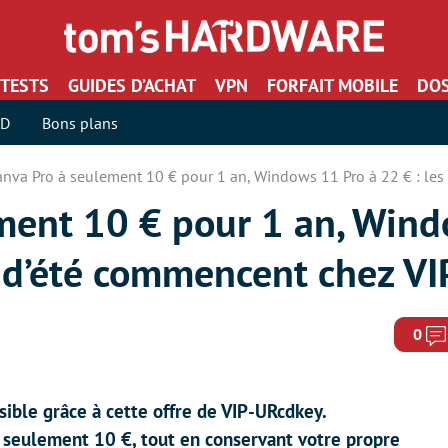
TESTS
GUIDES D’ACHAT
VPN
FORFAIT MOBILE
DOS
SD
Bons plans
anva Pro à seulement 10 € pour 1 an, Windows 11 Pro à 22 € : le
ment 10 € pour 1 an, Win
es d’été commencent chez V
0
ible grâce à cette offre de VIP-URcdkey.
seulement 10 €, tout en conservant votre propre