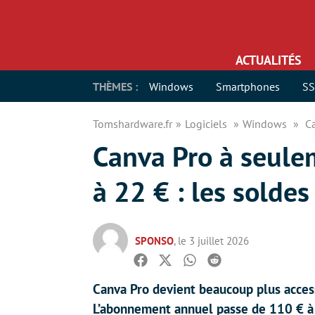
ACTUALITÉS
THÈMES :
Windows
Smartphones
S
Tomshardware.fr
Logiciels
Windows
C
Canva Pro à seule
à 22 € : les sold
SPONSO
, le 3 juillet 2026
Facebook
Twitter
Whatsapp
Reddit
Canva Pro devient beaucoup plus access
L’abonnement annuel passe de 110 € à 