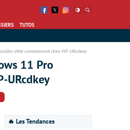
Facebook
Twitter
Facebook
Rechercher
SIERS
TUTOS
s soldes d’été commencent chez VIP-URcdkey
dows 11 Pro
IP-URcdkey
Commentaires
🔥 Les Tendances