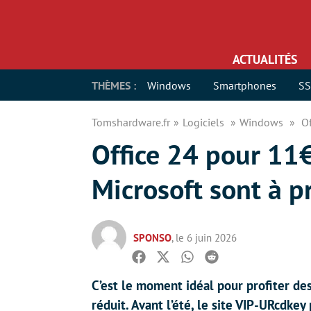
ACTUALITÉS
THÈMES :
Windows
Smartphones
S
Tomshardware.fr
Logiciels
Windows
Of
Office 24 pour 11
Microsoft sont à p
SPONSO
, le 6 juin 2026
Facebook
Twitter
Whatsapp
Reddit
C’est le moment idéal pour profiter des
réduit. Avant l’été, le site VIP-URcdkey