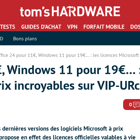
TESTS
GUIDES D’ACHAT
VPN
FORFAIT MOBILE
DOS
SD
Bons plans
fice 24 pour 11€, Windows 11 pour 19€… : les licences Microsoft 
€, Windows 11 pour 19€… : 
rix incroyables sur VIP-UR
0
 dernières versions des logiciels Microsoft à prix
 propose en effet des licences officielles valables à vie