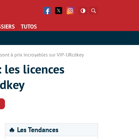
Facebook
Twitter
Facebook
Rechercher
SIERS
TUTOS
sont à prix incroyables sur VIP-URcdkey
les licences
cdkey
Commentaires
🔥 Les Tendances